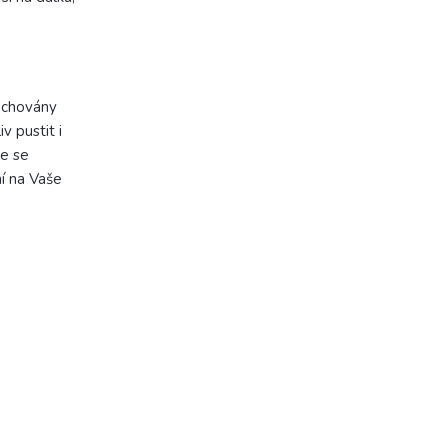
 uchovány
v pustit i
te se
ní na Vaše