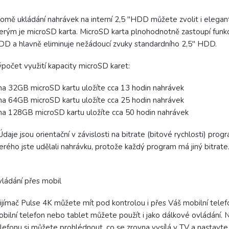
omě ukládání nahrávek na interní 2,5 "HDD můžete zvolit i elegantn
erým je microSD karta. MicroSD karta plnohodnotně zastoupí funkc
D a hlavně eliminuje nežádoucí zvuky standardního 2,5" HDD.
počet využití kapacity microSD karet:
na 32GB microSD kartu uložíte cca 13 hodin nahrávek
na 64GB microSD kartu uložíte cca 25 hodin nahrávek
na 128GB microSD kartu uložíte cca 50 hodin nahrávek
Údaje jsou orientační v závislosti na bitrate (bitové rychlosti) prog
erého jste udělali nahrávku, protože každý program má jiný bitrate
ládání přes mobil
ijímač Pulse 4K můžete mít pod kontrolou i přes Váš mobilní telef
bilní telefon nebo tablet můžete použít i jako dálkové ovládání.
lefonu si můžete prohlédnout, co se zrovna vysílá v TV a nastavte 