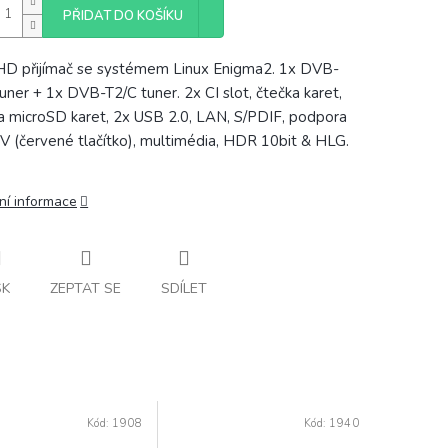
PŘIDAT DO KOŠÍKU
D přijímač se systémem Linux Enigma2. 1x DVB-
uner + 1x DVB-T2/C tuner. 2x CI slot, čtečka karet,
a microSD karet, 2x USB 2.0, LAN, S/PDIF, podpora
 (červené tlačítko), multimédia, HDR 10bit & HLG.
ní informace
SK
ZEPTAT SE
SDÍLET
Kód:
1908
Kód:
1940