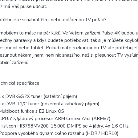
ž má Váš pulse udělat.
třebujete si nahrát film, nebo oblíbenou TV pořad?
mobilem to máte na pár kliků. Ve Vašem zařízení Pulse 4K budou
echny nahrávky a když budete potřebovat, tak si je můžete kdykoli
es mobil nebo tablet. Pokud máte rozkoukanou TV, ale potřebuje
esunout někam jinam, není nic snazšího, než si přesunout TV vysílá
bilní zařízení.
chnická specifikace
1x DVB-S/S2X tuner (satelitní příjem)
1x DVB-T2/C tuner (pozemní a kabelový příjem)
Multiboot funkce s E2 Linux OS
CPU: čtyřjádrový procesor ARM Cortex A53 (ARMv7)
Hisilicon HI3798MV200, 15.000 DMIPS se 4 jádry, 4x 1,6 GHz
 Podpora vysokého dynamického rozsahu (HDR / HDR10)