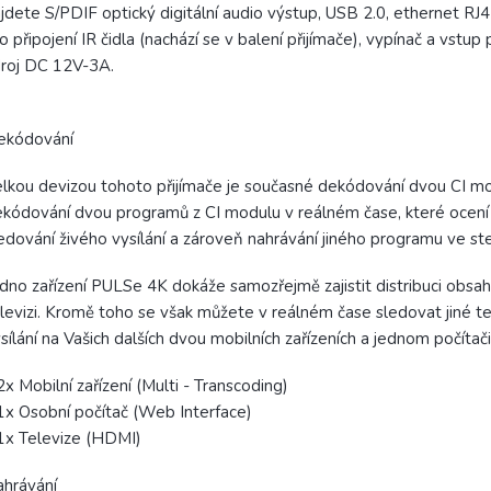
jdete S/PDIF optický digitální audio výstup, USB 2.0, ethernet RJ4
o připojení IR čidla (nachází se v balení přijímače), vypínač a vstup 
roj DC 12V-3A.
ekódování
lkou devizou tohoto přijímače je současné dekódování dvou CI m
kódování dvou programů z CI modulu v reálném čase, které ocení 
edování živého vysílání a zároveň nahrávání jiného programu ve st
dno zařízení PULSe 4K dokáže samozřejmě zajistit distribuci obsah
levizi. Kromě toho se však můžete v reálném čase sledovat jiné te
sílání na Vašich dalších dvou mobilních zařízeních a jednom počítači
2x Mobilní zařízení (Multi - Transcoding)
1x Osobní počítač (Web Interface)
1x Televize (HDMI)
hrávání