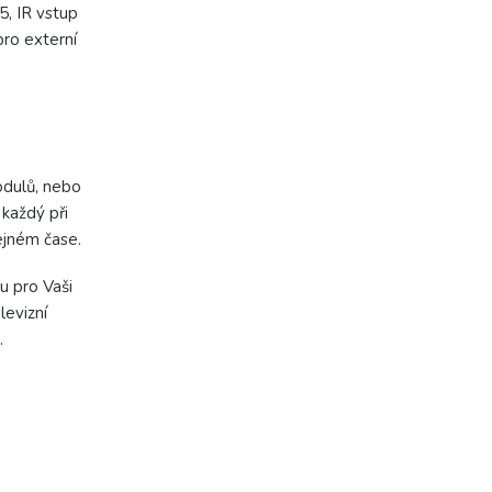
5, IR vstup
pro externí
odulů, nebo
každý při
ejném čase.
u pro Vaši
levizní
.