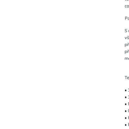
co
Po
S 
vš
př
př
mo
Te
• 
• 
• 
• 
• 
•