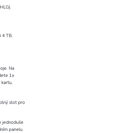
HLG).
i 4 TB.
oje. Na
dete 1x
 kartu,
lný slot pro
če jednoduše
dním panelu