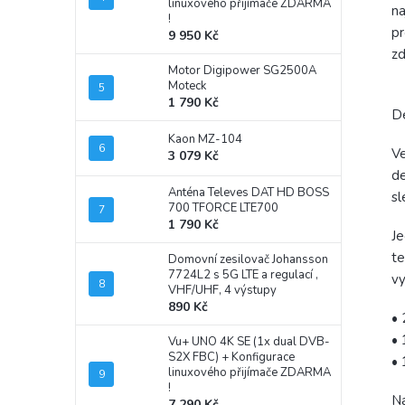
linuxového přijímače ZDARMA
na
!
pr
9 950 Kč
zd
Motor Digipower SG2500A
Moteck
1 790 Kč
D
Kaon MZ-104
Ve
3 079 Kč
de
Anténa Televes DAT HD BOSS
sl
700 TFORCE LTE700
1 790 Kč
Je
te
Domovní zesilovač Johansson
7724L2 s 5G LTE a regulací ,
vy
VHF/UHF, 4 výstupy
890 Kč
• 
• 
Vu+ UNO 4K SE (1x dual DVB-
S2X FBC)
+ Konfigurace
• 
linuxového přijímače ZDARMA
!
Na
7 290 Kč