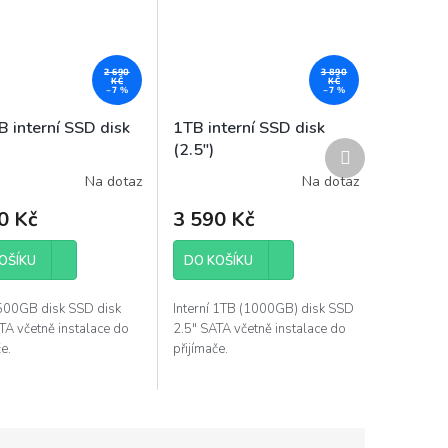
2 690
3 890
KČ
KČ
–7 %
–7 %
 interní SSD disk
1TB interní SSD disk
Další
(2.5")
produkt
Na dotaz
Na dotaz
0 Kč
3 590 Kč
OŠÍKU
DO KOŠÍKU
 500GB disk SSD disk
Interní 1TB (1000GB) disk SSD
TA včetně instalace do
2.5" SATA včetně instalace do
e.
přijímače.