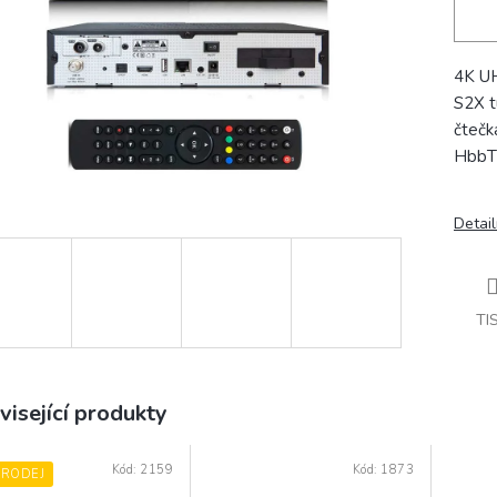
4K UH
S2X t
čtečk
HbbTV
Detail
TI
visející produkty
Kód:
2159
Kód:
1873
PRODEJ