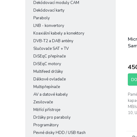
Dekódovací moduly CAM
Dekódovací karty
Paraboly
LNB - konvertory
Koaxiální kabely a konektory
Mic
DVB-T2 a DAB antény
Sam
Slučovače SAT + TV
Plu
DiSEqC přepínače
DiSEqC motory
45
Multifeed držáky
Dálkové ovladače
DO
Multipřepínače
AV a datové kabely
Pamě
kapa
Zesilovače
MB/s
Měřící přístroje
10, 
Držáky pro paraboly
jiné 
Programátory
čtečk
Pevné disky HDD / USB flash