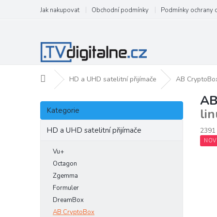
Přejít
Jak nakupovat
Obchodní podmínky
Podmínky ochrany 
na
obsah
Domů
HD a UHD satelitní přijímače
AB CryptoBo
AB
P
Přeskočit
o
Kategorie
li
kategorie
s
t
HD a UHD satelitní přijímače
2391
r
NOV
a
Vu+
n
Octagon
n
Zgemma
í
Formuler
p
DreamBox
a
AB CryptoBox
n