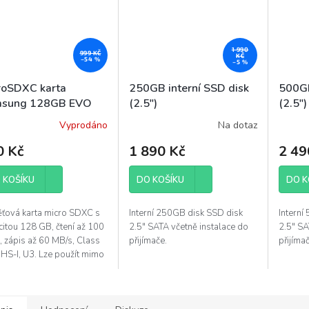
1 990
999 KČ
KČ
–54 %
–5 %
roSDXC karta
250GB interní SSD disk
500GB
sung 128GB EVO
(2.5")
(2.5")
s
Vyprodáno
Na dotaz
0 Kč
1 890 Kč
2 49
 KOŠÍKU
DO KOŠÍKU
DO K
ťová karta micro SDXC s
Interní 250GB disk SSD disk
Interní
citou 128 GB, čtení až 100
2.5" SATA včetně instalace do
2.5" SA
, zápis až 60 MB/s, Class
přijímače.
přijímač
UHS-I, U3. Lze použít mimo
do některých přijímačů se
ou microSDXC karet...