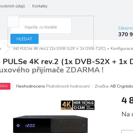
osobních údajů
Kontakty
Zákazni
370 9
HLEDAT
x
AB PULSe 4K rev.2 (1x DVB-S2X + 1x DVB-T2/C)
+ Konfigurace
 PULSe 4K rev.2 (1x DVB-S2X + 1x
nuxového přijímače ZDARMA !
Průměrné
Neohodnoceno
Podrobnosti hodnocení
Značka:
AB Cryptob
INKA
hodnocení
produktu
4 
je
0,0
Měrn
Na 
z
cena:
5
hvězdiček.