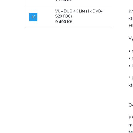
Kr
VU+ DUO 4K Lite (1x DVB-
S2X FBC)
kt
9 490 Kč
HD
Vý
• 
• 
• 
* 
kt
Ov
Př
mo
te