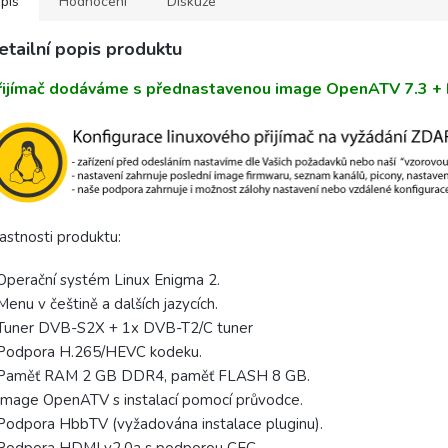
pis
Hodnocení
Diskuze
etailní popis produktu
řijímač dodáváme s přednastavenou image OpenATV 7.3 + 
astnosti produktu:
Operační systém Linux Enigma 2.
Menu v češtině a dalších jazycích.
 Tuner DVB-S2X + 1x DVB-T2/C tuner
 Podpora H.265/HEVC kodeku.
 Paměť RAM 2 GB DDR4, paměť FLASH 8 GB.
Image OpenATV s instalací pomocí průvodce.
Podpora HbbTV (vyžadována instalace pluginu).