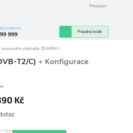
Přihlášení
cká podpora:
Nákupní
Prázdný košík
99 999
košík
 linuxového přijímače ZDARMA !
 DVB-T2/C)
+ Konfigurace
ox
890 Kč
á
dotaz