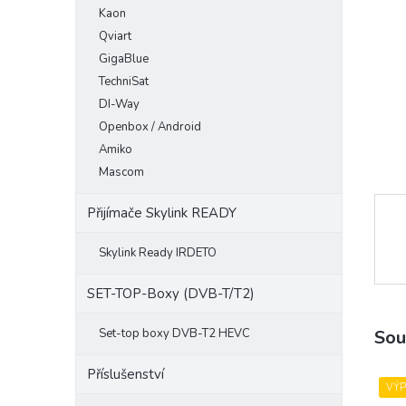
Kaon
e
l
Qviart
GigaBlue
TechniSat
DI-Way
Openbox / Android
Amiko
Mascom
Přijímače Skylink READY
Skylink Ready IRDETO
SET-TOP-Boxy (DVB-T/T2)
Set-top boxy DVB-T2 HEVC
Sou
Příslušenství
VÝ