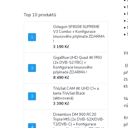
•
•
•
Top 10 produktů
• 
Octagon SF8008 SUPREME
• 
V3 Combo
+ Konfigurace
• 
linuxového přijímače ZDARMA
!
3 190 Kč
Př
GigaBlue UHD Quad 4K PRO
(2x DVB-S2 FBC)
+
El
Konfigurace linuxového
přijímače ZDARMA !
př
8 490 Kč
čt
kt
TiVuSat CAM 4K UHD CI+ a
karta TiVuSat Black
(aktivovaná)
Na
3 390 Kč
vý
Dreambox DM 900 RC20
Kr
Triple MIS (2x DVB-S2X/DVB-
T2/DVB-C)
+ Konfigurace
př