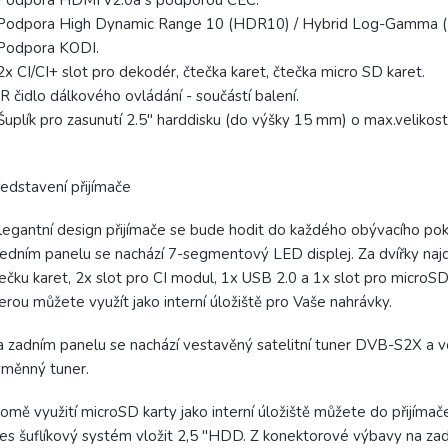
 Podpora HDMI v2.0a s podporou CEC.
 Podpora High Dynamic Range 10 (HDR10) / Hybrid Log-Gamma (
 Podpora KODI.
2x CI/CI+ slot pro dekodér, čtečka karet, čtečka micro SD karet.
IR čidlo dálkového ovládání - součástí balení.
Šuplík pro zasunutí 2.5" harddisku (do výšky 15 mm) o max.velikost
edstavení přijímače
egantní design přijímače se bude hodit do každého obývacího pok
edním panelu se nachází 7-segmentový LED displej. Za dvířky naj
ečku karet, 2x slot pro CI modul, 1x USB 2.0 a 1x slot pro microSD
erou můžete využít jako interní úložiště pro Vaše nahrávky.
 zadním panelu se nachází vestavěný satelitní tuner DVB-S2X a vo
měnný tuner.
omě využití microSD karty jako interní úložiště můžete do přijíma
es šuflíkový systém vložit 2,5 "HDD. Z konektorové výbavy na za