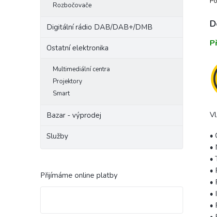
Po
Rozbočovače
D
Digitální rádio DAB/DAB+/DMB
P
Ostatní elektronika
Multimediální centra
Projektory
Smart
Vl
Bazar - výprodej
• 
Služby
• 
•
•
Přijímáme online platby
•
• 
• 