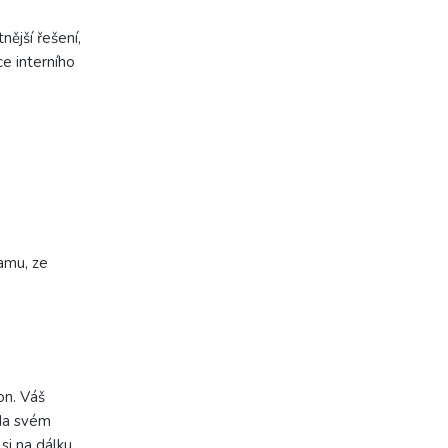
ější řešení,
e interního
ramu, ze
.
on. Váš
 Na svém
si na dálku,