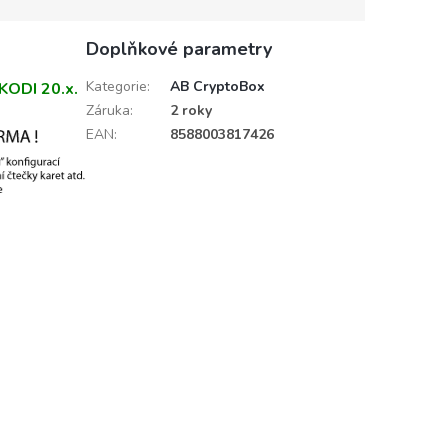
Doplňkové parametry
Kategorie
:
AB CryptoBox
KODI 20.x.
Záruka
:
2 roky
EAN
:
8588003817426