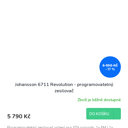
6 990 KČ
–17 %
Johansson 6711 Revolution - programovatelný
zesilovač
Zboží je běžně dostupné
DO KOŠÍKU
5 790 Kč
Programovatelný zesilovač určený pro STA rozvody. 1x FM / 1x