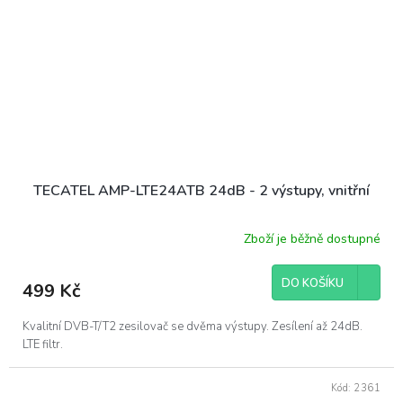
TECATEL AMP-LTE24ATB 24dB - 2 výstupy, vnitřní
Zboží je běžně dostupné
DO KOŠÍKU
499 Kč
Kvalitní DVB-T/T2 zesilovač se dvěma výstupy. Zesílení až 24dB.
LTE filtr.
Kód:
2361