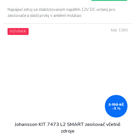
Napájecí zdroj se stabilizovaným napětím 12V DC určený pro
zesilovače a další prvky v anténní instalaci.
Kód:
3260
NOVINKA
3 190 KČ
–9 %
Johansson KIT 7473 L2 SMART zesilovač včetně
zdroje