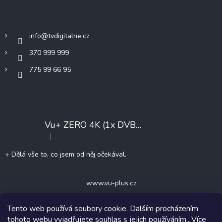
v
t
Kontakt
k
í
y
v
info
@
tvdigitalne.cz
ý
370 999 999
p
i
775 99 66 95
s
u
Poslední hodnocení produktů
Vu+ ZERO 4K (1x DVB-T2/C)
+ Konfigurace
|
Hodnocení produktu je 5 z 5 hvězdiček.
+ Dělá vše to, co jsem od něj očekával.
www.vu-plus.cz
Tento web používá soubory cookie. Dalším procházením
tohoto webu vyjadřujete souhlas s jejich používáním.. Více