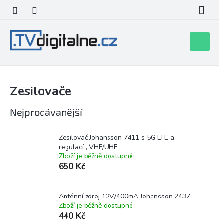
Přejít
na
obsah
Nákupní
košík
Zesilovače
Nejprodávanější
Zesilovač Johansson 7411 s 5G LTE a
regulací , VHF/UHF
Zboží je běžně dostupné
650 Kč
Anténní zdroj 12V/400mA Johansson 2437
Zboží je běžně dostupné
440 Kč