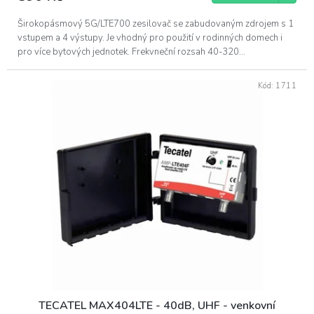
Širokopásmový 5G/LTE700 zesilovač se zabudovaným zdrojem s 1
vstupem a 4 výstupy. Je vhodný pro použití v rodinných domech i
pro více bytových jednotek. Frekvneční rozsah 40-320...
Kód:
1711
TECATEL MAX404LTE - 40dB, UHF - venkovní