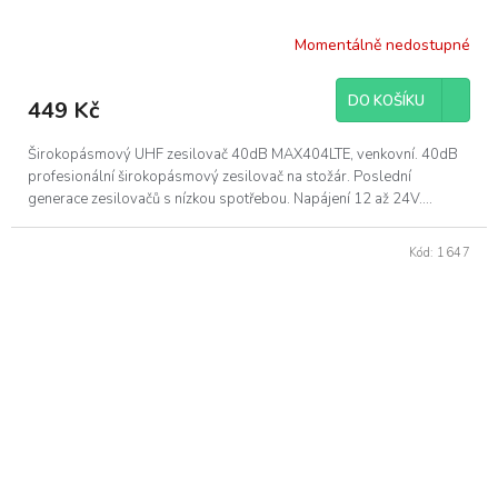
Momentálně nedostupné
DO KOŠÍKU
449 Kč
Širokopásmový UHF zesilovač 40dB MAX404LTE, venkovní. 40dB
profesionální širokopásmový zesilovač na stožár. Poslední
generace zesilovačů s nízkou spotřebou. Napájení 12 až 24V....
Kód:
1647