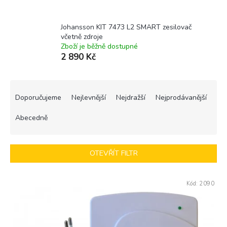
Johansson KIT 7473 L2 SMART zesilovač
včetně zdroje
Zboží je běžně dostupné
2 890 Kč
Ř
a
Doporučujeme
Nejlevnější
Nejdražší
Nejprodávanější
z
e
Abecedně
n
í
p
OTEVŘÍT FILTR
r
o
V
d
Kód:
2090
ý
u
p
k
i
t
s