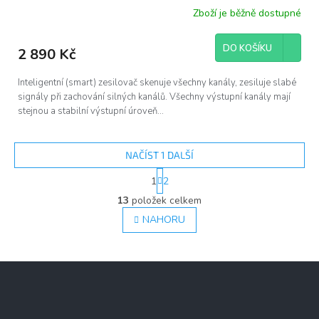
Zboží je běžně dostupné
DO KOŠÍKU
2 890 Kč
Inteligentní (smart) zesilovač skenuje všechny kanály, zesiluje slabé
signály při zachování silných kanálů. Všechny výstupní kanály mají
stejnou a stabilní výstupní úroveň...
NAČÍST 1 DALŠÍ
S
1
2
t
O
r
13
položek celkem
v
á
l
NAHORU
n
á
k
d
o
v
a
Z
á
c
á
n
í
í
p
p
a
r