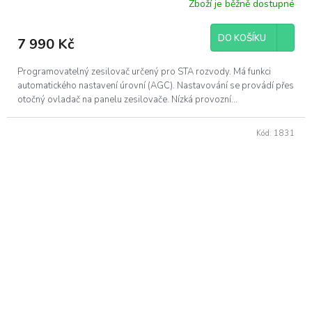
Zboží je běžně dostupné
DO KOŠÍKU
7 990 Kč
Programovatelný zesilovač určený pro STA rozvody. Má funkci
automatického nastavení úrovní (AGC). Nastavování se provádí přes
otočný ovladač na panelu zesilovače. Nízká provozní...
Kód:
1831