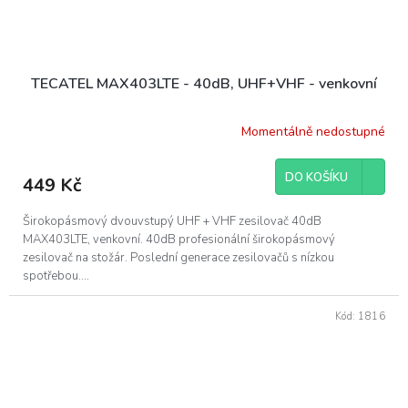
TECATEL MAX403LTE - 40dB, UHF+VHF - venkovní
Momentálně nedostupné
DO KOŠÍKU
449 Kč
Širokopásmový dvouvstupý UHF + VHF zesilovač 40dB
MAX403LTE, venkovní. 40dB profesionální širokopásmový
zesilovač na stožár. Poslední generace zesilovačů s nízkou
spotřebou....
Kód:
1816