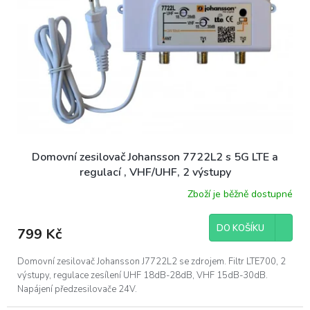
ů
p
r
o
d
u
k
t
ů
Domovní zesilovač Johansson 7722L2 s 5G LTE a
regulací , VHF/UHF, 2 výstupy
Zboží je běžně dostupné
DO KOŠÍKU
799 Kč
Domovní zesilovač Johansson J7722L2 se zdrojem. Filtr LTE700, 2
výstupy, regulace zesílení UHF 18dB-28dB, VHF 15dB-30dB.
Napájení předzesilovače 24V.