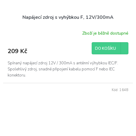
Napájecí zdroj s vyhýbkou F, 12V/300mA
Zboží je běžně dostupné
DO KOŠÍKU
209 Kč
Spínaný napájecí zdroj 12V / 300mA s anténní výhybkou IEC/F.
Spolehlivý zdroj, snadné připojení kabelu pomocí F nebo IEC
konektoru.
Kód:
1648