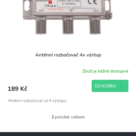
Anténní rozbočovač 4x výstup
Zboží je běžně dostupné
DO KOŠÍKU
189 Kč
Atnénní rozbočovač se 4 výstupy.
2
položek celkem
O
v
l
Z