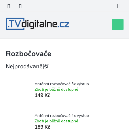
Přejít
na
obsah
Nákupní
košík
Rozbočovače
Nejprodávanější
Anténní rozbočovač 3x výstup
Zboží je běžně dostupné
149 Kč
Anténní rozbočovač 4x výstup
Zboží je běžně dostupné
189 Kč