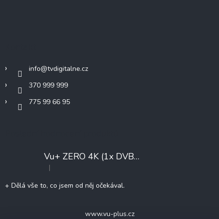
á
á
d
p
a
c
a
í
t
Kontakt
p
í
r
v
info
@
tvdigitalne.cz
k
y
370 999 999
v
775 99 66 95
ý
p
i
s
Poslední hodnocení produktů
u
Vu+ ZERO 4K (1x DVB-T2/C)
+ Konfigurace
|
Hodnocení produktu je 5 z 5 hvězdiček.
+ Dělá vše to, co jsem od něj očekával.
www.vu-plus.cz