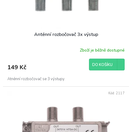
k
t
ů
Anténní rozbočovač 3x výstup
Zboží je běžně dostupné
DO KOŠÍKU
149 Kč
Atnénní rozbočovač se 3 výstupy.
Kód:
2117