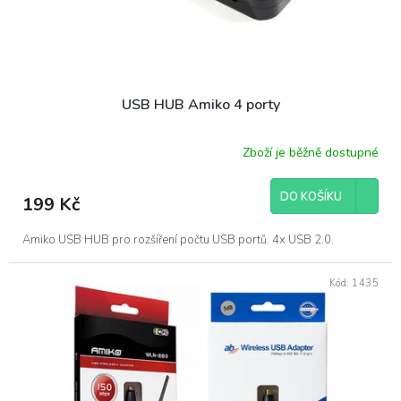
k
t
ů
USB HUB Amiko 4 porty
Zboží je běžně dostupné
DO KOŠÍKU
199 Kč
Amiko USB HUB pro rozšíření počtu USB portů. 4x USB 2.0.
Kód:
1435