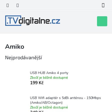
Přejít
na
obsah
Nákupní
košík
Amiko
Nejprodávanější
USB HUB Amiko 4 porty
Zboží je běžně dostupné
199 Kč
USB Wifi adaptér s 5dBi anténou - 150Mbps
(Amiko/AB/Octagon)
Zboží je běžně dostupné