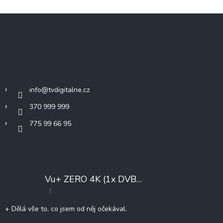
v
l
Z
á
á
d
p
a
c
a
í
t
Kontakt
p
í
r
v
info
@
tvdigitalne.cz
k
y
370 999 999
v
775 99 66 95
ý
p
i
s
Poslední hodnocení produktů
u
Vu+ ZERO 4K (1x DVB-T2/C)
+ Konfigurace
|
Hodnocení produktu je 5 z 5 hvězdiček.
+ Dělá vše to, co jsem od něj očekával.