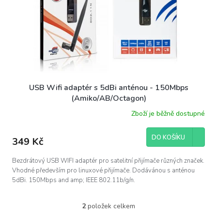
USB Wifi adaptér s 5dBi anténou - 150Mbps
(Amiko/AB/Octagon)
Zboží je běžně dostupné
DO KOŠÍKU
349 Kč
Bezdrátový USB WIFI adaptér pro satelitní přijímače různých značek.
Vhodné především pro linuxové přijímače. Dodávánou s anténou
5dBi. 150Mbps and amp; IEEE 802.11b/g/n.
2
položek celkem
O