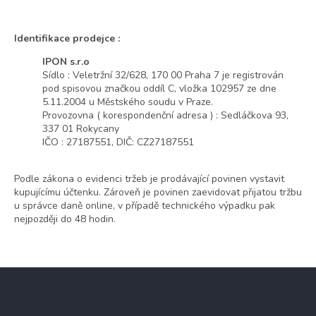
Identifikace prodejce :
IPON s.r.o
Sídlo : Veletržní 32/628, 170 00 Praha 7 je registrován
pod spisovou značkou oddíl C, vložka 102957 ze dne
5.11.2004 u Městského soudu v Praze.
Provozovna ( korespondenční adresa ) : Sedláčkova 93,
337 01 Rokycany
IČO : 27187551, DIČ: CZ27187551
Podle zákona o evidenci tržeb je prodávající povinen vystavit
kupujícímu účtenku. Zároveň je povinen zaevidovat přijatou tržbu
u správce daně online, v případě technického výpadku pak
nejpozději do 48 hodin.
Z
á
p