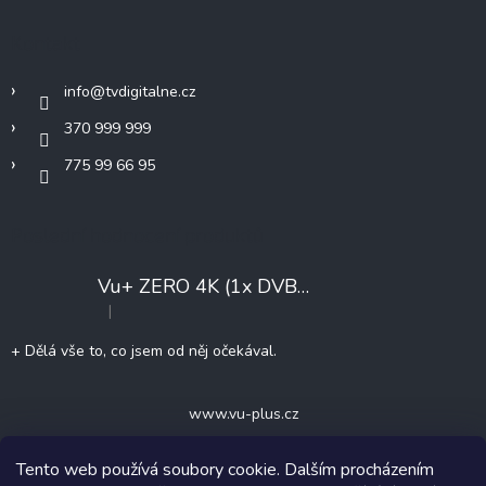
a
t
Kontakt
í
info
@
tvdigitalne.cz
370 999 999
775 99 66 95
Poslední hodnocení produktů
Vu+ ZERO 4K (1x DVB-T2/C)
+ Konfigurace
|
Hodnocení produktu je 5 z 5 hvězdiček.
+ Dělá vše to, co jsem od něj očekával.
www.vu-plus.cz
Tento web používá soubory cookie. Dalším procházením