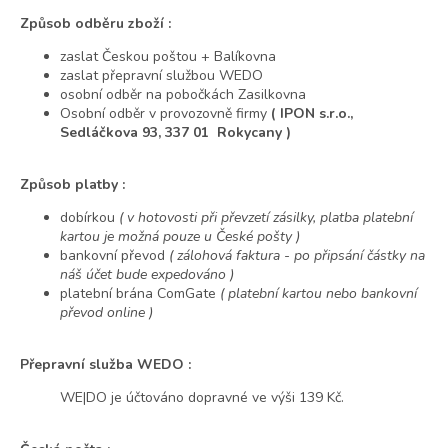
Způsob odběru zboží :
zaslat Českou poštou + Balíkovna
zaslat přepravní službou WEDO
osobní odběr na pobočkách Zasilkovna
Osobní odběr v provozovně firmy
( IPON s.r.o.,
Sedláčkova 93, 337 01 Rokycany )
Způsob platby :
dobírkou
( v hotovosti při převzetí zásilky, platba platební
kartou je možná pouze u České pošty )
bankovní převod
( zálohová faktura - po připsání částky na
náš účet bude expedováno )
platební brána ComGate
( platební kartou nebo bankovní
převod online )
Přepravní služba WEDO :
WE|DO je účtováno dopravné ve výši 139 Kč.