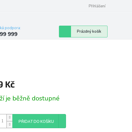
Přihlášení
cká podpora:
Nákupní
Prázdný košík
99 999
košík
9 Kč
á
ží je běžně dostupné
PŘIDAT DO KOŠÍKU