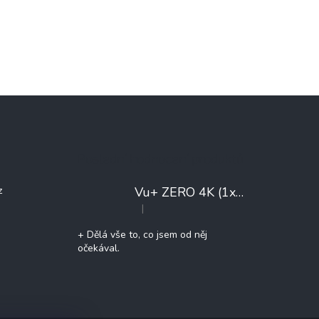
Poslední hodnocení produktů
Vu+ ZERO 4K (1x DVB-T2/C)
+ 
z
|
Hodnocení produktu je 5 z 5 hvězdiček.
+ Dělá vše to, co jsem od něj
očekával.