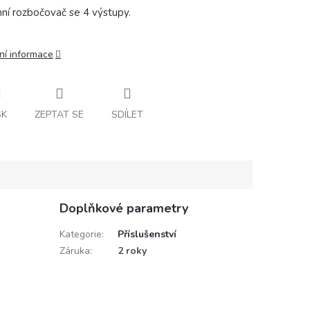
ní rozbočovač se 4 výstupy.
ní informace
SK
ZEPTAT SE
SDÍLET
Doplňkové parametry
Kategorie
:
Příslušenství
Záruka
:
2 roky