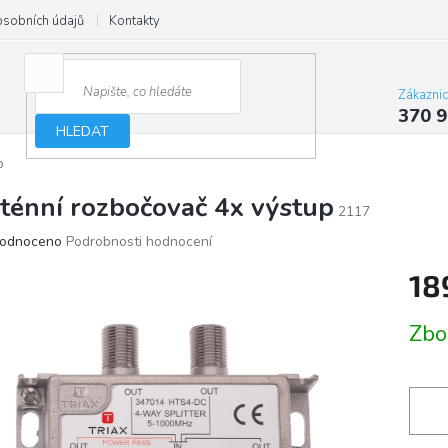
osobních údajů
Kontakty
Zákazni
370 9
HLEDAT
p
ténní rozbočovač 4x výstup
2117
ěrné
odnoceno
Podrobnosti hodnocení
ocení
18
ktu
Měrn
Zbo
cena:
iček.