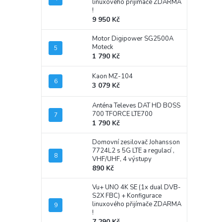
linuxového přijímače ZDARMA
!
9 950 Kč
Motor Digipower SG2500A
Moteck
1 790 Kč
Kaon MZ-104
3 079 Kč
Anténa Televes DAT HD BOSS
700 TFORCE LTE700
1 790 Kč
Domovní zesilovač Johansson
7724L2 s 5G LTE a regulací ,
VHF/UHF, 4 výstupy
890 Kč
Vu+ UNO 4K SE (1x dual DVB-
S2X FBC)
+ Konfigurace
linuxového přijímače ZDARMA
!
7 290 Kč