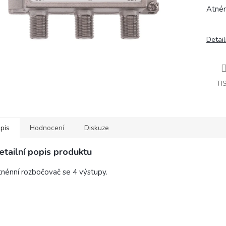
Atnén
Detail
TI
pis
Hodnocení
Diskuze
etailní popis produktu
nénní rozbočovač se 4 výstupy.