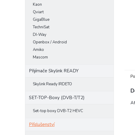
Kaon
e
l
Qviart
GigaBlue
TechniSat
DI-Way
Openbox / Android
Amiko
Mascom
Přijímače Skylink READY
Po
Skylink Ready IRDETO
D
SET-TOP-Boxy (DVB-T/T2)
At
Set-top boxy DVB-T2 HEVC
Příslušenství