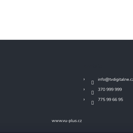
Kontakt
info
@
tvdigitalne.c
370 999 999
775 99 66 95
www.vu-plus.cz