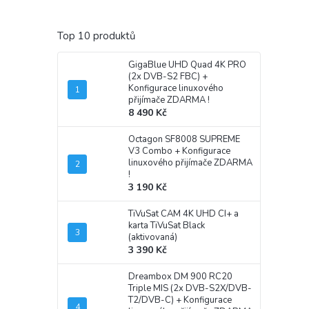
Top 10 produktů
GigaBlue UHD Quad 4K PRO
(2x DVB-S2 FBC)
+
Konfigurace linuxového
přijímače ZDARMA !
8 490 Kč
Octagon SF8008 SUPREME
V3 Combo
+ Konfigurace
linuxového přijímače ZDARMA
!
3 190 Kč
TiVuSat CAM 4K UHD CI+ a
karta TiVuSat Black
(aktivovaná)
3 390 Kč
Dreambox DM 900 RC20
Triple MIS (2x DVB-S2X/DVB-
T2/DVB-C)
+ Konfigurace