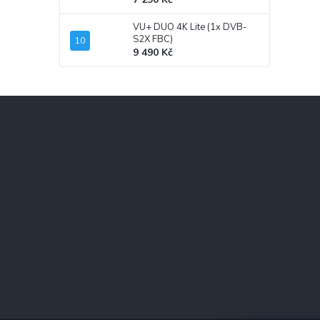
VU+ DUO 4K Lite (1x DVB-
S2X FBC)
9 490 Kč
Z
á
p
a
t
í