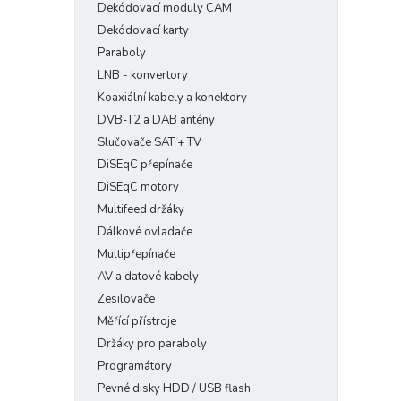
Dekódovací moduly CAM
Dekódovací karty
Paraboly
LNB - konvertory
Koaxiální kabely a konektory
DVB-T2 a DAB antény
Slučovače SAT + TV
DiSEqC přepínače
DiSEqC motory
Multifeed držáky
Dálkové ovladače
Multipřepínače
AV a datové kabely
Zesilovače
Měřící přístroje
Držáky pro paraboly
Programátory
Pevné disky HDD / USB flash