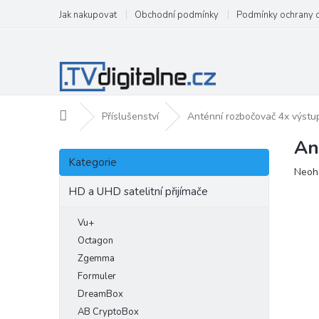
Přejít
Jak nakupovat
Obchodní podmínky
Podmínky ochrany 
na
obsah
Domů
Příslušenství
Anténní rozbočovač 4x výstu
An
P
Přeskočit
o
Kategorie
kategorie
Prům
Neoh
s
hodn
t
HD a UHD satelitní přijímače
produ
r
je
a
Vu+
0,0
n
z
Octagon
5
n
Zgemma
hvězd
í
Formuler
p
DreamBox
a
AB CryptoBox
n