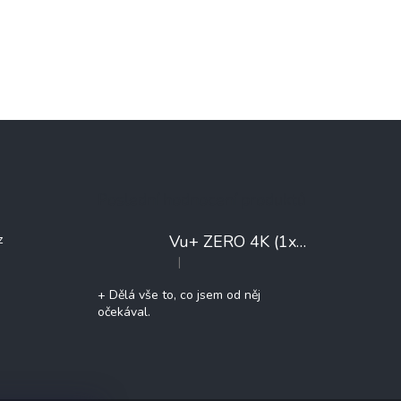
Poslední hodnocení produktů
Vu+ ZERO 4K (1x DVB-T2/C)
+ 
z
|
Hodnocení produktu je 5 z 5 hvězdiček.
+ Dělá vše to, co jsem od něj
očekával.