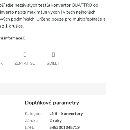
pší (dle nezávislých testů) konvertor QUATTRO od
 Inverto nabízí maximální výkon i v těch nejhorších
ových podmínkách. Určeno pouze pro multipřepínače a
 z 1 družice.
ní informace
SK
ZEPTAT SE
SDÍLET
Doplňkové parametry
Kategorie
:
LNB - konvertory
Záruka
:
2 roky
EAN
:
5453001045719