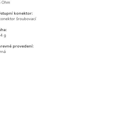
5 Ohm
stupní konektor:
konektor šroubovací
áha:
4 g
revné provedení:
rná