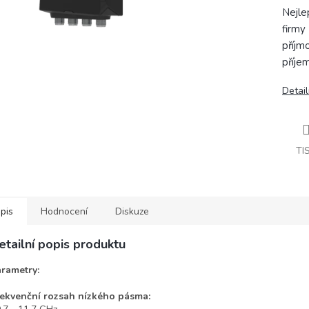
Nejle
firmy
příjm
příjem
Detail
TI
pis
Hodnocení
Diskuze
etailní popis produktu
rametry:
ekvenční rozsah nízkého pásma: