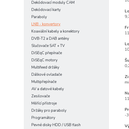
10
Dekódovací moduly CAM
Dekódovací karty
Lo
9,
Paraboly
LNB - konvertory
Fr
Koaxiální kabely a konektory
11
DVB-T2 a DAB antény
Lo
Slučovače SAT + TV
10
DiSEqC přepínače
Šu
DiSEqC motory
0,
Multifeed držáky
Dálkové ovladače
Zi
Multipřepínače
mi
AV a datové kabely
Na
Zesilovače
11
Měřící přístroje
Pr
Držáky pro paraboly
-3
Programátory
Pevné disky HDD / USB flash
Vý