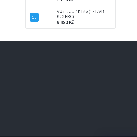
VU+ DUO 4K Lite (1x DVB-
S2X FBC)
9 490 Kč
Z
á
p
a
t
í