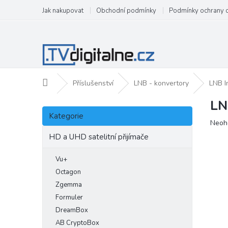
Přejít
Jak nakupovat
Obchodní podmínky
Podmínky ochrany 
na
obsah
Domů
Příslušenství
LNB - konvertory
LNB I
LN
P
Přeskočit
o
Kategorie
kategorie
Prům
Neoh
s
hodn
t
HD a UHD satelitní přijímače
produ
r
je
a
Vu+
0,0
n
z
Octagon
5
n
Zgemma
hvězd
í
Formuler
p
DreamBox
a
AB CryptoBox
n