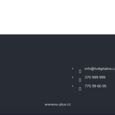
Kontakt
info
@
tvdigitalne.c
370 999 999
775 99 66 95
www.vu-plus.cz