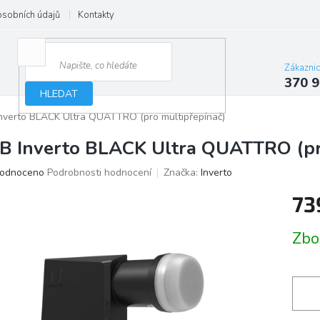
osobních údajů
Kontakty
Zákazni
370 9
HLEDAT
nverto BLACK Ultra QUATTRO (pro multipřepínač)
B Inverto BLACK Ultra QUATTRO (pr
ěrné
odnoceno
Podrobnosti hodnocení
Značka:
Inverto
ocení
73
ktu
Měrn
Zbo
cena:
iček.