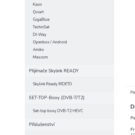
Kaon
e
l
Qviart
GigaBlue
TechniSat
DI-Way
Openbox / Android
Amiko
Mascom
Přijímače Skylink READY
Skylink Ready IRDETO
Po
SET-TOP-Boxy (DVB-T/T2)
D
Set-top boxy DVB-T2 HEVC
Pa
Příslušenství
Fr