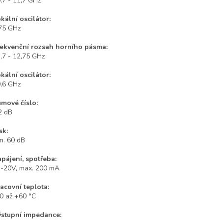
,7 - 11,7 GHz
kální oscilátor:
75 GHz
ekvenční rozsah horního pásma:
,7 - 12,75 GHz
kální oscilátor:
,6 GHz
mové číslo:
2 dB
sk:
n. 60 dB
pájení, spotřeba:
-20V, max. 200 mA
acovní teplota:
0 až +60 °C
stupní impedance: