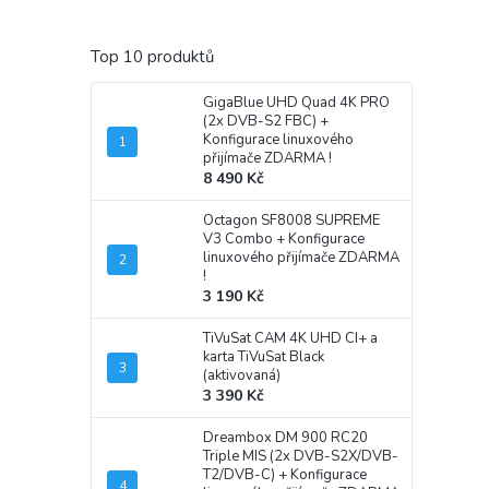
Top 10 produktů
GigaBlue UHD Quad 4K PRO
(2x DVB-S2 FBC)
+
Konfigurace linuxového
přijímače ZDARMA !
8 490 Kč
Octagon SF8008 SUPREME
V3 Combo
+ Konfigurace
linuxového přijímače ZDARMA
!
3 190 Kč
TiVuSat CAM 4K UHD CI+ a
karta TiVuSat Black
(aktivovaná)
3 390 Kč
Dreambox DM 900 RC20
Triple MIS (2x DVB-S2X/DVB-
T2/DVB-C)
+ Konfigurace