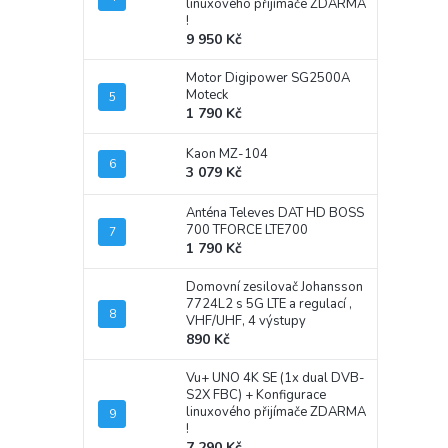
linuxového přijímače ZDARMA
!
9 950 Kč
Motor Digipower SG2500A
Moteck
1 790 Kč
Kaon MZ-104
3 079 Kč
Anténa Televes DAT HD BOSS
700 TFORCE LTE700
1 790 Kč
Domovní zesilovač Johansson
7724L2 s 5G LTE a regulací ,
VHF/UHF, 4 výstupy
890 Kč
Vu+ UNO 4K SE (1x dual DVB-
S2X FBC)
+ Konfigurace
linuxového přijímače ZDARMA
!
7 290 Kč