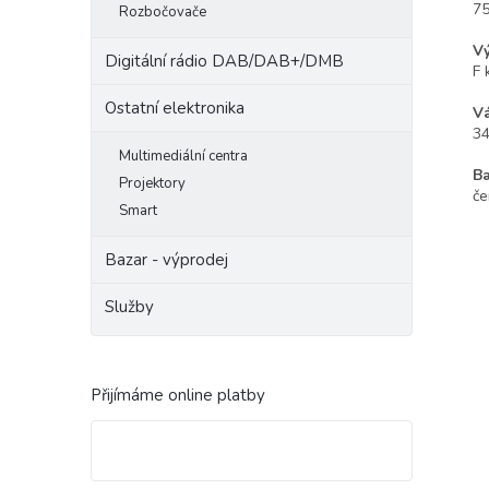
7
Rozbočovače
Vý
Digitální rádio DAB/DAB+/DMB
F 
Ostatní elektronika
V
34
Multimediální centra
Ba
Projektory
če
Smart
Bazar - výprodej
Služby
Přijímáme online platby