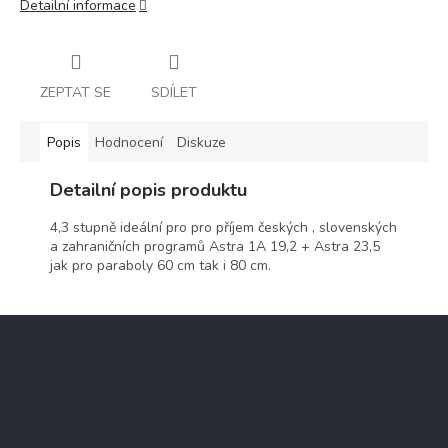
Detailní informace
ZEPTAT SE
SDÍLET
Popis
Hodnocení
Diskuze
Detailní popis produktu
4,3 stupně ideální pro pro příjem českých , slovenských
a zahraničních programů Astra 1A 19,2 + Astra 23,5
jak pro paraboly 60 cm tak i 80 cm.
Z
á
p
a
t
Kontakt
í