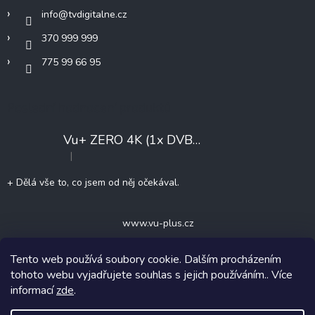
info
@
tvdigitalne.cz
370 999 999
775 99 66 95
Poslední hodnocení produktů
Vu+ ZERO 4K (1x DVB-T2/C)
+ Konfigurace
|
Hodnocení produktu je 5 z 5 hvězdiček.
+ Dělá vše to, co jsem od něj očekával.
www.vu-plus.cz
Tento web používá soubory cookie. Dalším procházením
tohoto webu vyjadřujete souhlas s jejich používáním.. Více
informací
zde
.
Copyright 2026
TVdigitalne.cz
. Všechna práva vyhrazena.