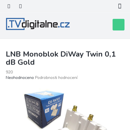
Přejít
na
obsah
Nákupní
košík
LNB Monoblok DiWay Twin 0,1
dB Gold
920
Průměrné
Neohodnoceno
Podrobnosti hodnocení
hodnocení
produktu
je
0,0
z
5
hvězdiček.