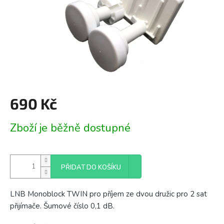
690 Kč
Měrná
Zboží je běžně dostupné
cena:
PŘIDAT DO KOŠÍKU
LNB Monoblock TWIN pro příjem ze dvou družic pro 2 sat
přijímače. Šumové číslo 0,1 dB.