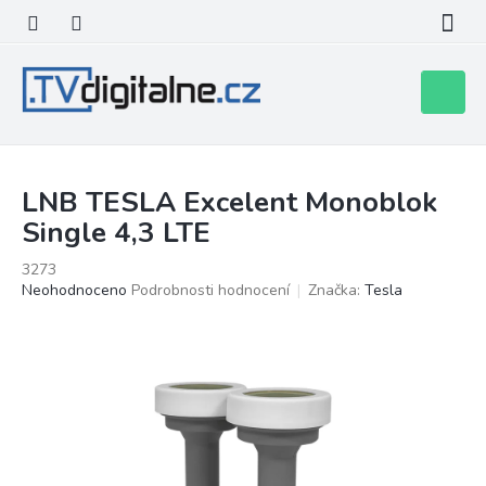
Přejít
na
obsah
Nákupní
košík
LNB TESLA Excelent Monoblok
Single 4,3 LTE
3273
Průměrné
Neohodnoceno
Podrobnosti hodnocení
Značka:
Tesla
hodnocení
produktu
je
0,0
z
5
hvězdiček.