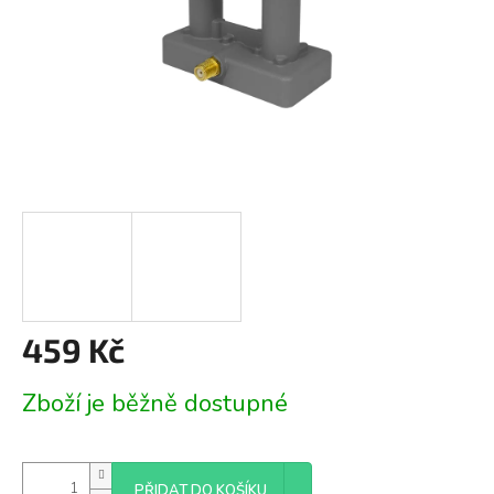
459 Kč
Měrná
Zboží je běžně dostupné
cena:
PŘIDAT DO KOŠÍKU