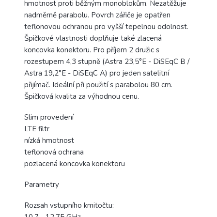
hmotnost proti běžným monoblokům. Nezatěžuje
nadměrně parabolu. Povrch zářiče je opatřen
teflonovou ochranou pro vyšší tepelnou odolnost.
Špičkové vlastnosti doplňuje také zlacená
koncovka konektoru. Pro příjem 2 družic s
rozestupem 4,3 stupně (Astra 23,5°E - DiSEqC B /
Astra 19,2°E - DiSEqC A) pro jeden satelitní
přijímač. Ideální při použití s parabolou 80 cm.
Špičková kvalita za výhodnou cenu.
Slim provedení
LTE filtr
nízká hmotnost
teflonová ochrana
pozlacená koncovka konektoru
Parametry
Rozsah vstupního kmitočtu:
10,7 - 12,75 GHz