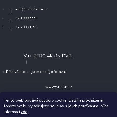
í
info
@
tvdigitalne.cz
370 999 999
775 99 66 95
Poslední hodnocení produktů
Vu+ ZERO 4K (1x DVB-T2/C)
+ Konfigurace
|
Hodnocení produktu je 5 z 5 hvězdiček.
+ Dělá vše to, co jsem od něj očekával.
www.vu-plus.cz
Tento web používá soubory cookie. Dalším procházením
tohoto webu vyjadřujete souhlas s jejich používáním.. Více
informací
zde
.