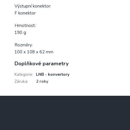
Výstupní konektor:
F konektor
Hmotnost:
190 g
Rozměry:
100 x 108 x 62 mm
Doplňkové parametry
Kategorie
:
LNB - konvertory
Záruka
:
2 roky
Z
á
p
a
t
Kontakt