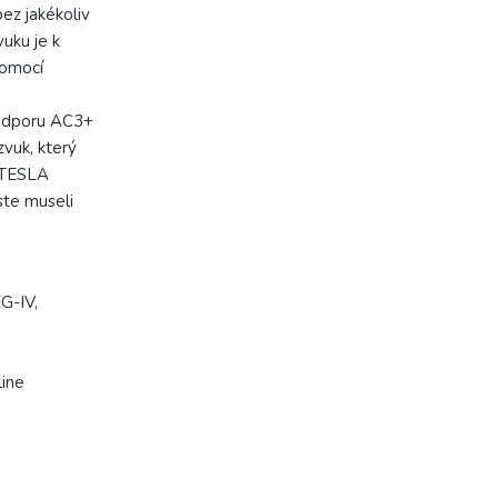
bez jakékoliv
vuku je k
pomocí
podporu AC3+
vuk, který
s TESLA
ste museli
G-IV,
line