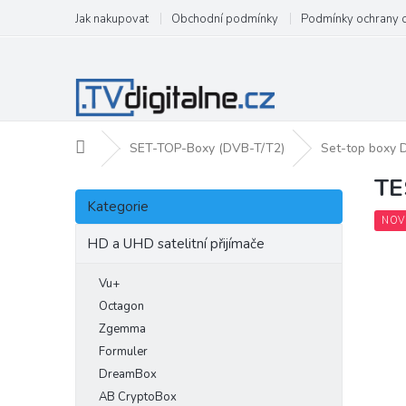
Přejít
Jak nakupovat
Obchodní podmínky
Podmínky ochrany 
na
obsah
Domů
SET-TOP-Boxy (DVB-T/T2)
Set-top boxy
TE
P
Přeskočit
o
Kategorie
kategorie
s
NOV
t
HD a UHD satelitní přijímače
r
a
Vu+
n
Octagon
n
Zgemma
í
Formuler
p
DreamBox
a
AB CryptoBox
n