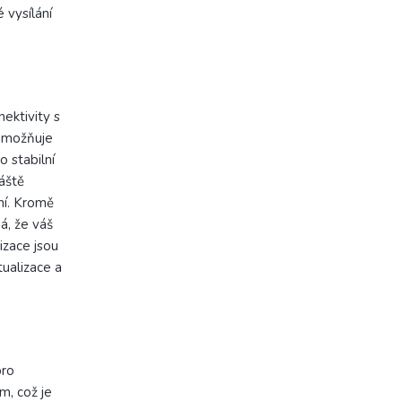
 vysílání
ktivity s
 umožňuje
o stabilní
áště
ní. Kromě
á, že váš
zace jsou
tualizace a
pro
m, což je