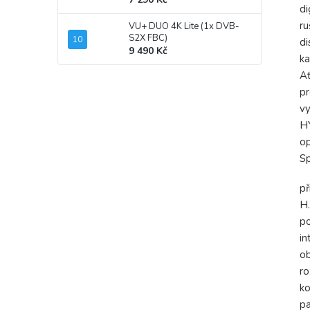
di
ru
VU+ DUO 4K Lite (1x DVB-
S2X FBC)
di
9 490 Kč
ka
Ať
pr
vy
HY
op
Sp
př
H
p
in
o
ro
k
pa