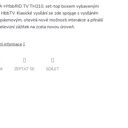
A HYbbRID TV TH210, set-top boxem vybaveným
í HbbTV. Klasické vysílání se zde spojuje s vysíláním
opásmovým, otevírá nové možnosti interakce a přináší
elevizní zážitek na zcela novou úroveň.
ní informace
SK
ZEPTAT SE
SDÍLET