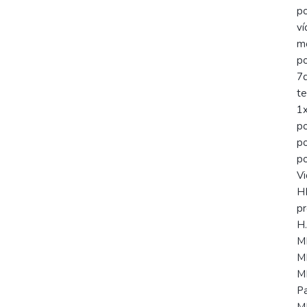
po
ví
mo
po
7d
te
1x
p
p
po
Vi
HE
p
H
M
M
M
Pa