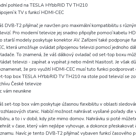
adní pohled na TESLA HYbbRID TV TH210
ipojení k TV s funkcí HDMI-CEC
š DVB-T2 přijímač je navržen pro maximální kompatibilitu s různý
levizí. Pro moderní televize jej snadno připojíte pomocí kabelu H
o starší modely poskytuje konektor AV. Zařízení také podporuje f
C, která umožňuje ovládat připojenou televizi pomocí jednoho d
ladače. To znamená, že váš dálkový ovladač od set-top boxu mů
ládat televizi - zapínat a vypínat ji nebo měnit hlasitost. Je však dů
znamenat, že pro využití HDMI-CEC musí tuto funkci podporovat o
t-top box TESLA HYbbRID TV TH210 na stole pod televizí se z
chívu České televize
c vám neunikne
š set-top box vám poskytuje úžasnou flexibilitu v oblasti sledován
rozhlasových stanic. Nabízí možnost nahrávat vysílané pořady dle
běru, a to i v době, kdy jste mimo domov. Nahrávku si poté může
ehrát v čase, který vám nejlépe vyhovuje, a dokonce přeskakovat 
znamu. Navíc je tento DVB-T2 přijímač vybaven funkcí časového 