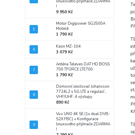
linuxového přijímače ZDARMA
Ti
!
po
9 950 Kč
B
Motor Digipower SG2500A
Př
Moteck
1 790 Kč
T
in
Kaon MZ-104
3 079 Kč
př
ka
Anténa Televes DAT HD BOSS
už
700 TFORCE LTE700
1 790 Kč
to
se
Domovní zesilovač Johansson
st
7724L2 s 5G LTE a regulací ,
VHF/UHF, 4 výstupy
mů
890 Kč
P
Kř
Vu+ UNO 4K SE (1x dual DVB-
S2X FBC)
+ Konfigurace
linuxového přijímače ZDARMA
TE
!
op
7 290 Kč