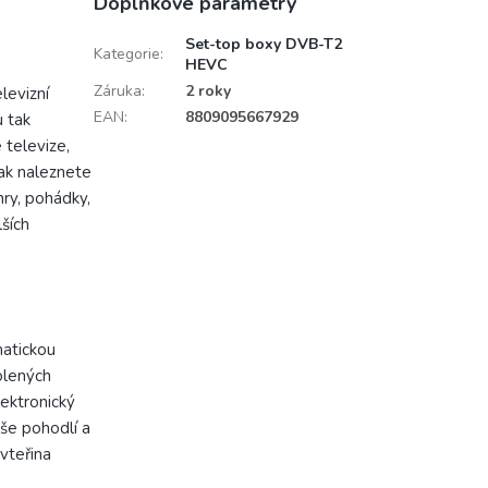
Doplňkové parametry
Set-top boxy DVB-T2
Kategorie
:
HEVC
Záruka
:
2 roky
levizní
EAN
:
8809095667929
u tak
 televize,
ak naleznete
hry, pohádky,
ších
atickou
volených
ektronický
aše pohodlí a
vteřina