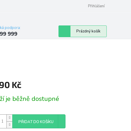
Přihlášení
cká podpora:
Nákupní
Prázdný košík
99 999
košík
590 Kč
á
ží je běžně dostupné
PŘIDAT DO KOŠÍKU