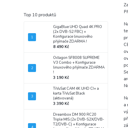
Z
Př
Top 10 produktů
Ná
GigaBlue UHD Quad 4K PRO
te
(2x DVB-S2 FBC)
+
Konfigurace linuxového
pr
přijímače ZDARMA !
CE
8 490 Kč
ov
Octagon SF8008 SUPREME
ov
V3 Combo
+ Konfigurace
po
linuxového přijímače ZDARMA
Se
!
3 190 Kč
ar
Ni
TiVuSat CAM 4K UHD CI+ a
karta TiVuSat Black
Ná
(aktivovaná)
3 390 Kč
a 
vý
Dreambox DM 900 RC20
př
Triple MIS (2x DVB-S2X/DVB-
T2/DVB-C)
+ Konfigurace
zá