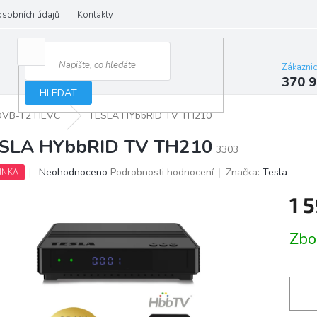
osobních údajů
Kontakty
Zákazni
370 9
HLEDAT
 DVB-T2 HEVC
TESLA HYbbRID TV TH210
SLA HYbbRID TV TH210
3303
Průměrné
Neohodnoceno
Podrobnosti hodnocení
Značka:
Tesla
INKA
hodnocení
produktu
1 
je
0,0
Měrn
Zbo
z
cena:
5
hvězdiček.