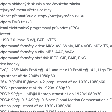
dpora oblíbených skupin a rodičovského zámku
cejazyčné menu včetně češtiny
žnost přepnutí audio stopy / vícejazyčného zvuku
dpora DVB titulků
enní elektronický programový průvodce (EPG)
letext
 USB 2.0 (max. 5 W), FAT i NTFS
odporované formáty videa: MKV, AVI, WMV, MP4 VOB, MOV, TS, 
odporované formáty audia: MP3, AAC, WAV
dporované formáty obrázků: JPEG, GIF, BMP, PNG
deo kodeky:
VC/H.265: Main Profile@L4.1 and Main10 Proflile@L4.1, High Tie
ropustnost až do 2048x1080p60
.264: BP/MP/HP@level 4.2; propustnost až do 1020x1080p60
PEG1: propustnost až do 1920x1080p30
PEG2: SP@ML, MP@HL: propustnost až do 1920x1080p30
PEG4: SP@L0-3,ASP@L0-5 bez Global Motion Compensation a 
rtition; propustnost až do 1920x1080p30