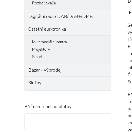
D
Rozbočovače
Fu
Digitální rádio DAB/DAB+/DMB
Se
Ostatní elektronika
vy
zí
Multimediální centra
Pr
Projektory
i 
Smart
sp
in
Bazar - výprodej
Č
Sn
Služby
P
in
Přijímáme online platby
pa
pr
sr
va