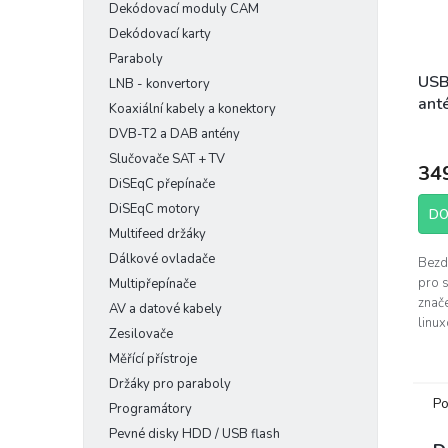
Dekódovací moduly CAM
Dekódovací karty
Paraboly
USB
LNB - konvertory
ant
Koaxiální kabely a konektory
(Am
DVB-T2 a DAB antény
Slučovače SAT + TV
34
DiSEqC přepínače
DiSEqC motory
DO
Multifeed držáky
Dálkové ovladače
Bezd
pro s
Multipřepínače
znač
AV a datové kabely
linu
Zesilovače
s an
Měřící přístroje
amp;
Držáky pro paraboly
Po
Programátory
Pevné disky HDD / USB flash