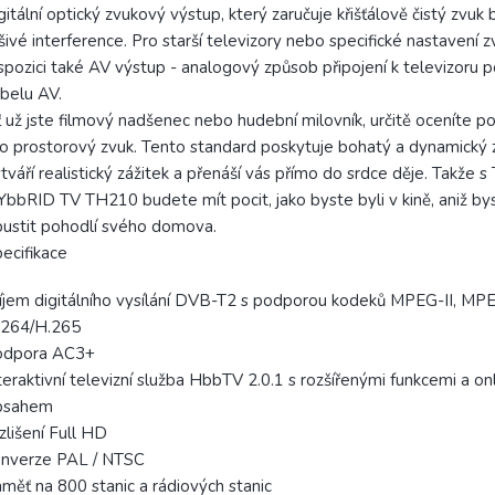
gitální optický zvukový výstup, který zaručuje křišťálově čistý zvuk 
šivé interference. Pro starší televizory nebo specifické nastavení z
spozici také AV výstup - analogový způsob připojení k televizoru 
belu AV.
 už jste filmový nadšenec nebo hudební milovník, určitě oceníte 
o prostorový zvuk. Tento standard poskytuje bohatý a dynamický z
tváří realistický zážitek a přenáší vás přímo do srdce děje. Takže 
bbRID TV TH210 budete mít pocit, jako byste byli v kině, aniž by
ustit pohodlí svého domova.
ecifikace
íjem digitálního vysílání DVB-T2 s podporou kodeků MPEG-II, MPE
.264/H.265
odpora AC3+
teraktivní televizní služba HbbTV 2.0.1 s rozšířenými funkcemi a on
bsahem
zlišení Full HD
onverze PAL / NTSC
měť na 800 stanic a rádiových stanic