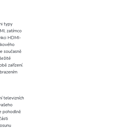
mi typy
DMI, zatímco
unkci HDMI-
álkového
že současně
ležité
bě zařízení.
obrazením
í televizních
 vašeho
te pohodlně
části
posunu