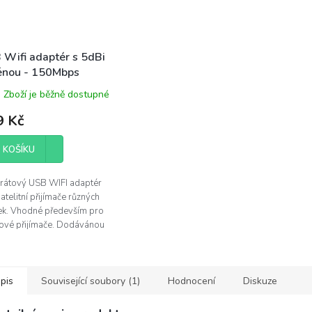
 Wifi adaptér s 5dBi
énou - 150Mbps
iko/AB/Octagon)
Zboží je běžně dostupné
9 Kč
 KOŠÍKU
rátový USB WIFI adaptér
atelitní přijímače různých
ek. Vhodné především pro
xové přijímače. Dodávánou
ténou 5dBi. 150Mbps and
 IEEE 802.11b/g/n.
pis
Související soubory (1)
Hodnocení
Diskuze