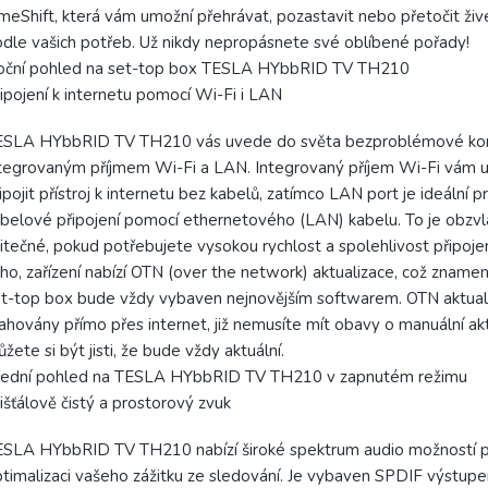
meShift, která vám umožní přehrávat, pozastavit nebo přetočit živé
dle vašich potřeb. Už nikdy nepropásnete své oblíbené pořady!
oční pohled na set-top box TESLA HYbbRID TV TH210
ipojení k internetu pomocí Wi-Fi i LAN
ESLA HYbbRID TV TH210 vás uvede do světa bezproblémové kone
tegrovaným příjmem Wi-Fi a LAN. Integrovaný příjem Wi-Fi vám
ipojit přístroj k internetu bez kabelů, zatímco LAN port je ideální pr
belové připojení pomocí ethernetového (LAN) kabelu. To je obzvl
itečné, pokud potřebujete vysokou rychlost a spolehlivost připoje
ho, zařízení nabízí OTN (over the network) aktualizace, což znamen
t-top box bude vždy vybaven nejnovějším softwarem. OTN aktuali
ahovány přímo přes internet, již nemusíte mít obavy o manuální ak
žete si být jisti, že bude vždy aktuální.
řední pohled na TESLA HYbbRID TV TH210 v zapnutém režimu
išťálově čistý a prostorový zvuk
SLA HYbbRID TV TH210 nabízí široké spektrum audio možností 
timalizaci vašeho zážitku ze sledování. Je vybaven SPDIF výstupe