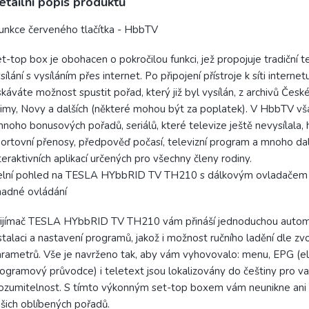
etailní popis produktu
nkce červeného tlačítka - HbbTV
t-top box je obohacen o pokročilou funkci, jež propojuje tradiční te
sílání s vysíláním přes internet. Po připojení přístroje k síti internet
skáváte možnost spustit pořad, který již byl vysílán, z archivů České
imy, Novy a dalších (některé mohou být za poplatek). V HbbTV vš
mnoho bonusových pořadů, seriálů, které televize ještě nevysílala, 
ortovní přenosy, předpověď počasí, televizní program a mnoho dal
teraktivních aplikací určených pro všechny členy rodiny.
elní pohled na TESLA HYbbRID TV TH210 s dálkovým ovladačem
adné ovládání
řijímač TESLA HYbbRID TV TH210 vám přináší jednoduchou autom
stalaci a nastavení programů, jakož i možnost ručního ladění dle z
rametrů. Vše je navrženo tak, aby vám vyhovovalo: menu, EPG (el
ogramový průvodce) i teletext jsou lokalizovány do češtiny pro v
ozumitelnost. S tímto výkonným set-top boxem vám neunikne ani 
šich oblíbených pořadů.