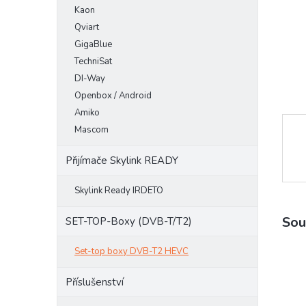
Kaon
e
l
Qviart
GigaBlue
TechniSat
DI-Way
Openbox / Android
Amiko
Mascom
Přijímače Skylink READY
Skylink Ready IRDETO
Sou
SET-TOP-Boxy (DVB-T/T2)
Set-top boxy DVB-T2 HEVC
Příslušenství