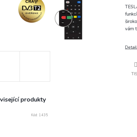
TESL
funkc
širok
vám t
Detail
TI
visející produkty
Kód:
1435