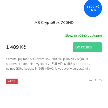
1 590 KČ
–6 %
AB CryptoBox 700HD
Zboží je běžně dostupné
1 489 Kč
DO KOŠÍKU
Satelitní přijímač AB CryptoBox 700 HD je určen k příjmu a
sledování satelitního vysílání ve Full HD kvalitě s podporou
nejnovějšího kodeku H.265 HEVC. Je vybavený univerzální...
Kód:
1875
AKCE