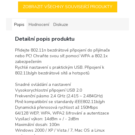
ZOBRAZIT VŠECHNY SOUVISEJÍCÍ PRODUKTY
Popis
Hodnocení
Diskuze
Detailní popis produktu
Přidejte 802.11n bezdrátové připojení do přijímače
nebo PC! Chraňte svou síť pomocí WPA a 802.1x
zabezpečením
Rychlé nastavení s praktickým USB. Připojení k
802.11b/g/n bezdrátové sítě a hotspotů
Snadné ovládání a nastavení
Vysokorychlostní připojení USB 2.0
Frekvenční pásmo 2,4 GHz (2.415 ~ 2.484GHz)
Plně kompatibilní se standardy iEEE802.11b/g/n
Dynamická přenosová rychlost až 150Mbps
64/128 WEP, WPA, WPA2 šifrování a autentizace
Vysílací výkon: 14dBm + / - 2dBm
Maximální dosah: 100m
Windows 2000 / XP / Vista / 7, Mac OS a Linux