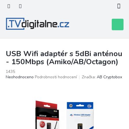
Přejít
na
obsah
Nákupní
košík
USB Wifi adaptér s 5dBi anténou
- 150Mbps (Amiko/AB/Octagon)
1435
Průměrné
Neohodnoceno
Podrobnosti hodnocení
Značka:
AB Cryptobox
hodnocení
produktu
je
0,0
z
5
hvězdiček.