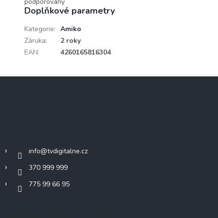
podporovány
Doplňkové parametry
Kategorie
:
Amiko
Záruka
:
2 roky
EAN
:
4260165816304
Z
á
p
a
t
Kontakt
í
info
@
tvdigitalne.cz
370 999 999
775 99 66 95
Poslední hodnocení produktů