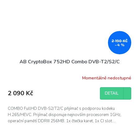
2 190 KČ
–4 %
AB CryptoBox 752HD Combo DVB-T2/S2/C
Momentálně nedostupné
2 090 Kč
DETAIL
COMBO FullHD DVB-S2/T2/C přijímač s podporou kodeku
H.265/HEVC. Prijímač disponuje nejnovším procesorem 1GHz,
operační pamětí DDRIII 256MB. 1x čtečka karet, 1x CI slot....