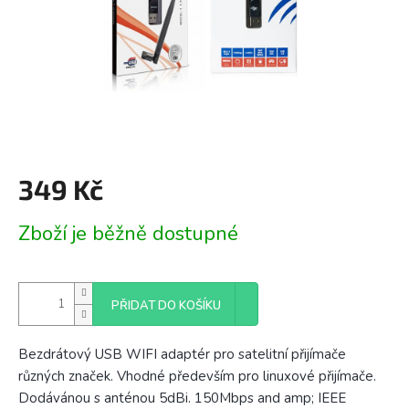
349 Kč
Měrná
Zboží je běžně dostupné
cena:
PŘIDAT DO KOŠÍKU
Bezdrátový USB WIFI adaptér pro satelitní přijímače
různých značek. Vhodné především pro linuxové přijímače.
Dodávánou s anténou 5dBi. 150Mbps and amp; IEEE