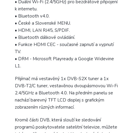
• Duální Wi-Fi (2.4/5GHz) pro bezdrátové připojení
k internetu.
• Bluetooth v4.0.
• České a Slovenské MENU.
• HDMI, LAN RJ45, S/PDIF.
• Bluetooth dálkové ovládání.
• Funkce HDMI CEC - současné zapnutí a vypnutí
TV.
• DRM - Microsoft Playready a Google Widevine
L1.
Přijímač má vestavěný 1x DVB-S2X tuner a 1x
DVB-T2/C tuner, vestavěnou dvoupásmovou Wi-Fi
2.4/5GHz a Bluetooth 4.0. Na předním panelu se
nachází barevný TFT LCD displej s grafickým
zobrazením různých informací.
Kromě části DVB, která slouží ke sledování
programů poskytovatele satelitní televize, můžete