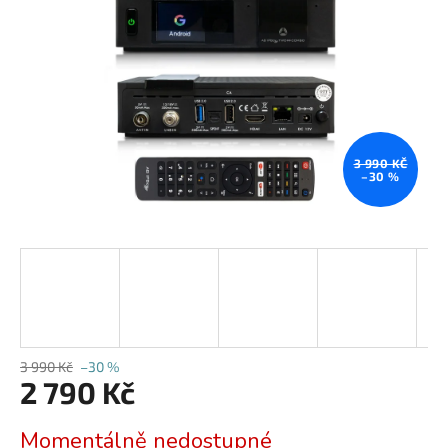
hvězdiček.
3 990 KČ
–30 %
3 990 Kč
–30 %
2 790 Kč
Měrná
Momentálně nedostupné
cena: