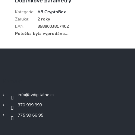
Doplňkové parametry
Kategorie
:
AB CryptoBox
Záruka
:
2 roky
EAN
:
8588003817402
Položka byla vyprodána…
Z
á
p
a
t
Kontakt
í
info
@
tvdigitalne.cz
370 999 999
775 99 66 95
Poslední hodnocení produktů