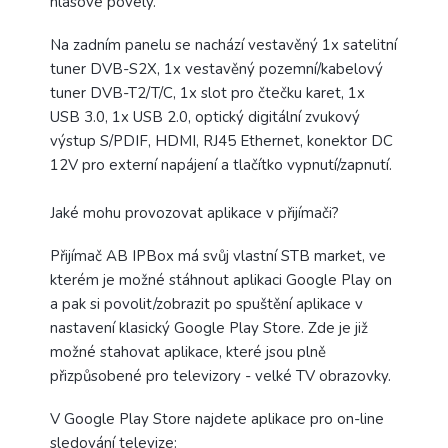
hlasové povely.
Na zadním panelu se nachází vestavěný 1x satelitní
tuner DVB-S2X, 1x vestavěný pozemní/kabelový
tuner DVB-T2/T/C, 1x slot pro čtečku karet, 1x
USB 3.0, 1x USB 2.0, optický digitální zvukový
výstup S/PDIF, HDMI, RJ45 Ethernet, konektor DC
12V pro externí napájení a tlačítko vypnutí/zapnutí.
Jaké mohu provozovat aplikace v přijímači?
Přijímač AB IPBox má svůj vlastní STB market, ve
kterém je možné stáhnout aplikaci Google Play on
a pak si povolit/zobrazit po spuštění aplikace v
nastavení klasický Google Play Store. Zde je již
možné stahovat aplikace, které jsou plně
přizpůsobené pro televizory - velké TV obrazovky.
V Google Play Store najdete aplikace pro on-line
sledování televize: