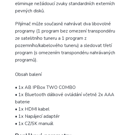
eliminuje nežádoucí zvuky standardních externích
pevných disků.
Přijímač může současně nahrávat dva libovolné
programy (1 program bez omezení transpondéru
ze satelitního tuneru a 1 program z
pozemního/kabelového tuneru) a sledovat třetí
program (s omezením transpondéru nahrávaných
programů).
Obsah balení
• 1x AB IPBox TWO COMBO
• 1x Bluetooth dálkové ovládání včetně 2x AAA
baterie
• 1x HDMI kabel
• 1x Napájecí adaptér
• 1x CZ/SK manuál