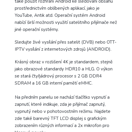
také použít rozhraní Android ke sledování obsahu
prostřednictvím oblíbených aplikací, jako je
YouTube, Antik atd. Operační systém Android
nabízí širší možnosti využití satelitního přijímače než
jiné operační systémy.
Sledujte živé vysílání přes satelit (DVB) nebo OTT-
IPTV vysílání z internetových zdrojů (ANDROID).
Krásný obraz v rozlišení 4K je standardem, stejně
jako obrazové standardy HDR10 a HLG. O výkon
se stará čtyřjádrový procesor s 2 GB DDR4
SDRAM a 16 GB interní pamětí eMMC.
Na předním panelu se nachází tlačítko vypnutí a
zapnutí, které indikuje, zda je přijímač zapnutý,
vypnutý nebo v pohotovostním režimu. Najdete
zde také barevný TFT LCD displej s grafickým
zobrazením různých informací a 2x mikrofon pro