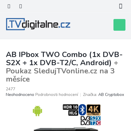
Přejít
na
obsah
Nákupní
košík
AB IPbox TWO Combo (1x DVB-
S2X + 1x DVB-T2/C, Android)
+
Poukaz SledujTVonline.cz na 3
měsíce
2477
Průměrné
Neohodnoceno
Podrobnosti hodnocení
Značka:
AB Cryptobox
hodnocení
produktu
je
0,0
z
5