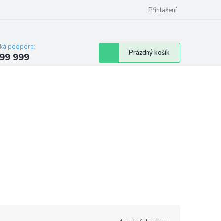
Přihlášení
cká podpora:
Nákupní
Prázdný košík
99 999
košík