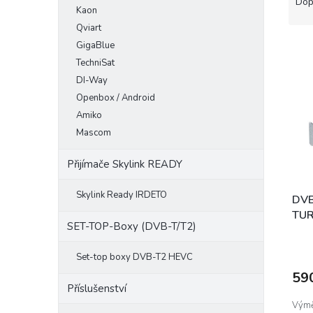
a
Dop
Kaon
e
z
l
Qviart
e
V
n
GigaBlue
ý
í
TechniSat
p
p
DI-Way
i
r
Openbox / Android
s
o
Amiko
p
d
Mascom
r
u
o
k
Přijímače Skylink READY
d
t
u
ů
Skylink Ready IRDETO
k
DVB
t
TU
SET-TOP-Boxy (DVB-T/T2)
ů
Set-top boxy DVB-T2 HEVC
59
Příslušenství
Výmě