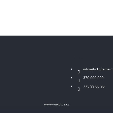
Kontakt
info
@
tvdigitalne.c
370 999 999
775 99 66 95
www.vu-plus.cz