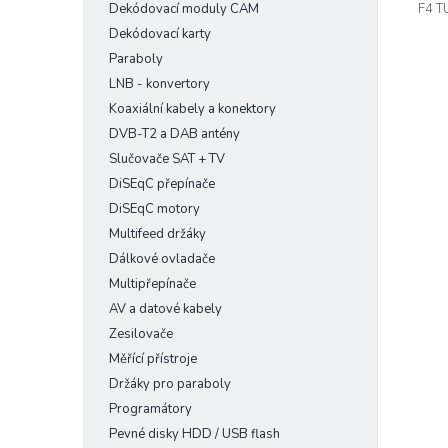
F4 T
Dekódovací moduly CAM
Dekódovací karty
Paraboly
LNB - konvertory
Koaxiální kabely a konektory
DVB-T2 a DAB antény
Slučovače SAT + TV
DiSEqC přepínače
DiSEqC motory
Multifeed držáky
Dálkové ovladače
Multipřepínače
AV a datové kabely
Zesilovače
Měřící přístroje
Držáky pro paraboly
Programátory
Pevné disky HDD / USB flash