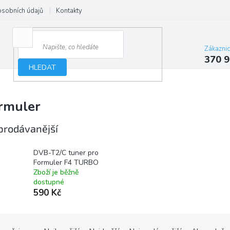
osobních údajů
Kontakty
Zákazni
370 9
HLEDAT
rmuler
prodávanější
DVB-T2/C tuner pro
Formuler F4 TURBO
Zboží je běžně
dostupné
590 Kč