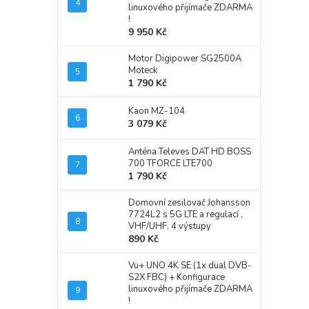
linuxového přijímače ZDARMA
!
9 950 Kč
Motor Digipower SG2500A
Moteck
1 790 Kč
Kaon MZ-104
3 079 Kč
Anténa Televes DAT HD BOSS
700 TFORCE LTE700
1 790 Kč
Domovní zesilovač Johansson
7724L2 s 5G LTE a regulací ,
VHF/UHF, 4 výstupy
890 Kč
Vu+ UNO 4K SE (1x dual DVB-
S2X FBC)
+ Konfigurace
linuxového přijímače ZDARMA
!