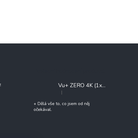
Poslední hodnocení produktů
Vu+ ZERO 4K (1x DVB-T2/C)
+ 
z
|
Hodnocení produktu je 5 z 5 hvězdiček.
+ Dělá vše to, co jsem od něj
očekával.