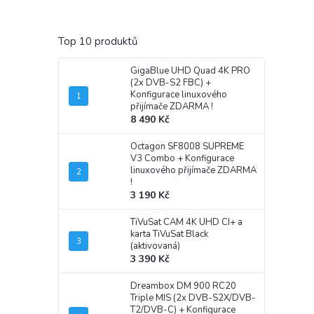
Top 10 produktů
GigaBlue UHD Quad 4K PRO
(2x DVB-S2 FBC)
+
Konfigurace linuxového
přijímače ZDARMA !
8 490 Kč
Octagon SF8008 SUPREME
V3 Combo
+ Konfigurace
linuxového přijímače ZDARMA
!
3 190 Kč
TiVuSat CAM 4K UHD CI+ a
karta TiVuSat Black
(aktivovaná)
3 390 Kč
Dreambox DM 900 RC20
Triple MIS (2x DVB-S2X/DVB-
T2/DVB-C)
+ Konfigurace