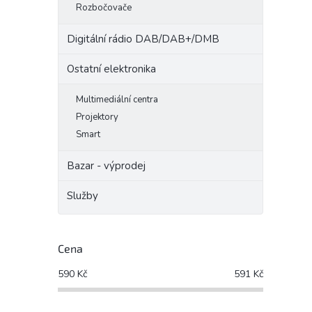
Rozbočovače
Digitální rádio DAB/DAB+/DMB
Ostatní elektronika
Multimediální centra
Projektory
Smart
Bazar - výprodej
Služby
Cena
590
Kč
591
Kč