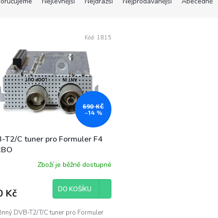
oručujeme
Nejlevnější
Nejdražší
Nejprodávanější
Abecedně
Kód:
1815
690 KČ
–14 %
-T2/C tuner pro Formuler F4
RBO
Zboží je běžně dostupné
DO KOŠÍKU
0 Kč
nný DVB-T2/T/C tuner pro Formuler