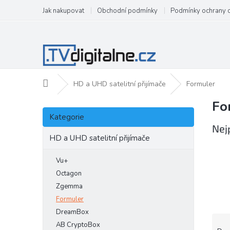
Přejít
Jak nakupovat
Obchodní podmínky
Podmínky ochrany 
na
obsah
Domů
HD a UHD satelitní přijímače
Formuler
Fo
P
Přeskočit
o
Kategorie
kategorie
s
Nej
t
HD a UHD satelitní přijímače
r
a
Vu+
n
Octagon
n
Zgemma
í
Formuler
p
DreamBox
a
Ř
AB CryptoBox
n