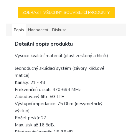
ZOBRAZIT VŠECHNY SOUVISEJÍCÍ PRODUKTY
Popis
Hodnocení
Diskuze
Detailní popis produktu
Vysoce kvalitní materiál (plast zesílený a hliník)
Jednoduchý skládací systém (závory, křídlové
matice)
Kanály: 21 - 48
Frekvenční rozsah: 470-694 MHz
Zabudovaný filtr: 5G LTE
Výstupní impedance: 75 Ohm (nesymetrický
výstup)
Počet prvků: 27
Max. zisk až 16,5dB.
Předozadní poměr: 15-35 dB