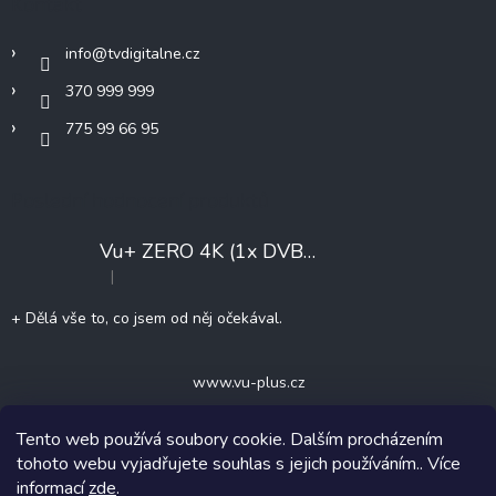
Kontakt
í
info
@
tvdigitalne.cz
370 999 999
775 99 66 95
Poslední hodnocení produktů
Vu+ ZERO 4K (1x DVB-T2/C)
+ Konfigurace
|
Hodnocení produktu je 5 z 5 hvězdiček.
+ Dělá vše to, co jsem od něj očekával.
www.vu-plus.cz
Tento web používá soubory cookie. Dalším procházením
tohoto webu vyjadřujete souhlas s jejich používáním.. Více
informací
zde
.