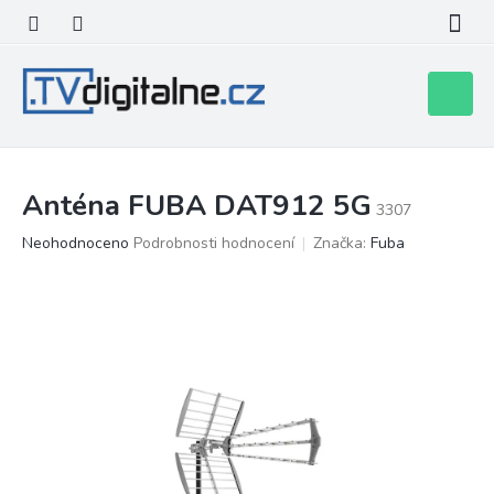
Přejít
na
obsah
Nákupní
košík
Anténa FUBA DAT912 5G
3307
Průměrné
Neohodnoceno
Podrobnosti hodnocení
Značka:
Fuba
hodnocení
produktu
je
0,0
z
5
hvězdiček.