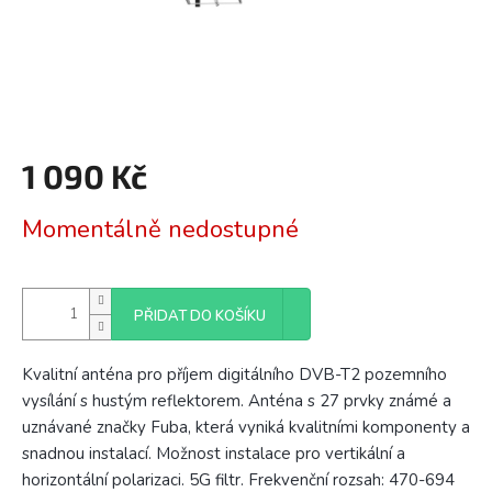
1 090 Kč
Měrná
Momentálně nedostupné
cena:
PŘIDAT DO KOŠÍKU
Kvalitní anténa pro příjem digitálního DVB-T2 pozemního
vysílání s hustým reflektorem. Anténa s 27 prvky známé a
uznávané značky Fuba, která vyniká kvalitními komponenty a
snadnou instalací. Možnost instalace pro vertikální a
horizontální polarizaci. 5G filtr. Frekvenční rozsah: 470-694