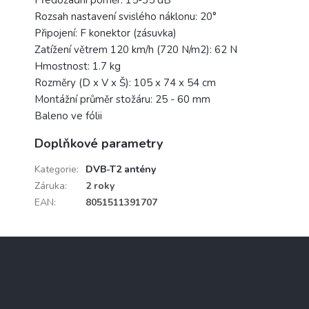
Rozsah nastavení svislého náklonu: 20°
Připojení: F konektor (zásuvka)
Zatížení větrem 120 km/h (720 N/m2): 62 N
Hmostnost: 1.7 kg
Rozměry (D x V x Š): 105 x 74 x 54 cm
Montážní průměr stožáru: 25 - 60 mm
Baleno ve fólii
Doplňkové parametry
Kategorie
:
DVB-T2 antény
Záruka
:
2 roky
EAN
:
8051511391707
Z
á
p
a
t