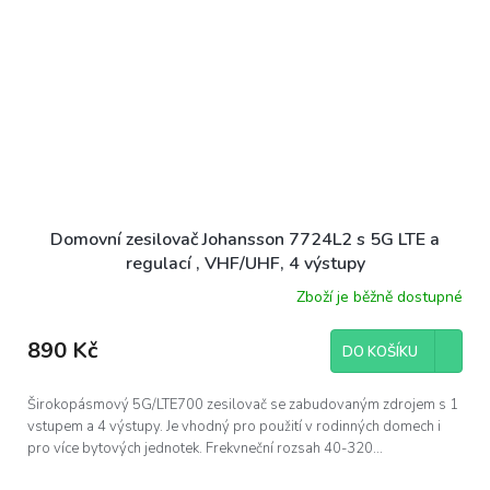
Domovní zesilovač Johansson 7724L2 s 5G LTE a
regulací , VHF/UHF, 4 výstupy
Zboží je běžně dostupné
890 Kč
DO KOŠÍKU
Širokopásmový 5G/LTE700 zesilovač se zabudovaným zdrojem s 1
vstupem a 4 výstupy. Je vhodný pro použití v rodinných domech i
pro více bytových jednotek. Frekvneční rozsah 40-320...