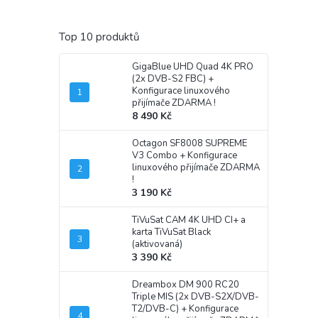
Top 10 produktů
GigaBlue UHD Quad 4K PRO
(2x DVB-S2 FBC)
+
Konfigurace linuxového
přijímače ZDARMA !
8 490 Kč
Octagon SF8008 SUPREME
V3 Combo
+ Konfigurace
linuxového přijímače ZDARMA
!
3 190 Kč
TiVuSat CAM 4K UHD CI+ a
karta TiVuSat Black
(aktivovaná)
3 390 Kč
Dreambox DM 900 RC20
Triple MIS (2x DVB-S2X/DVB-
T2/DVB-C)
+ Konfigurace