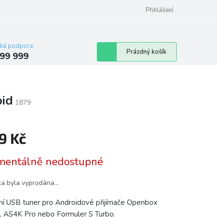
Přihlášení
cká podpora:
Nákupní
Prázdný košík
99 999
košík
oid
1879
9 Kč
á
entálně nedostupné
ka byla vyprodána…
ní USB tuner pro Androidové přijímače Openbox
 AS4K Pro nebo Formuler S Turbo.