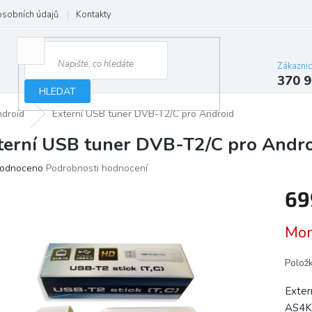
osobních údajů
Kontakty
Zákazni
370 9
HLEDAT
droid
Externí USB tuner DVB-T2/C pro Android
terní USB tuner DVB-T2/C pro Andr
ěrné
odnoceno
Podrobnosti hodnocení
ocení
69
ktu
Měrn
Mom
cena:
iček.
Polož
Exter
AS4K,