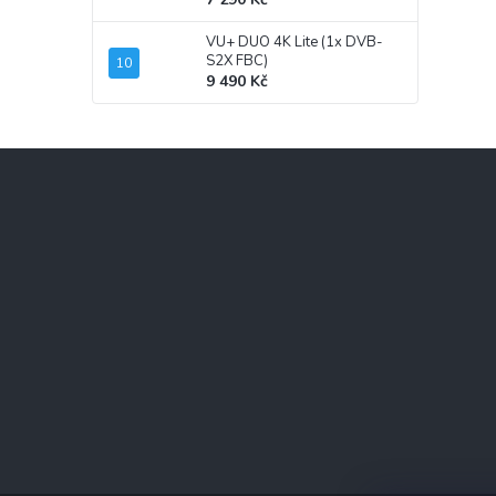
VU+ DUO 4K Lite (1x DVB-
S2X FBC)
9 490 Kč
Z
á
p
a
t
í