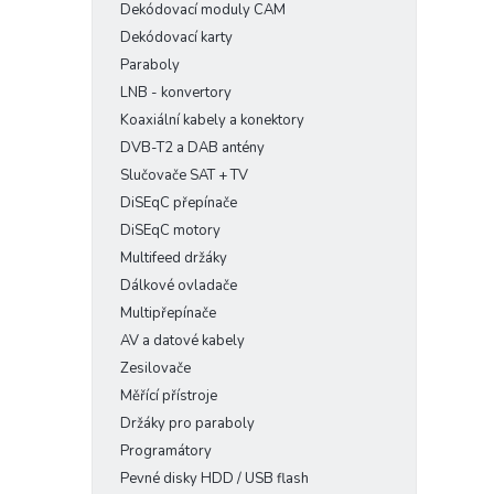
Dekódovací moduly CAM
Dekódovací karty
Paraboly
LNB - konvertory
Koaxiální kabely a konektory
DVB-T2 a DAB antény
Slučovače SAT + TV
DiSEqC přepínače
DiSEqC motory
Multifeed držáky
Dálkové ovladače
Multipřepínače
AV a datové kabely
Zesilovače
Měřící přístroje
Držáky pro paraboly
Programátory
Pevné disky HDD / USB flash