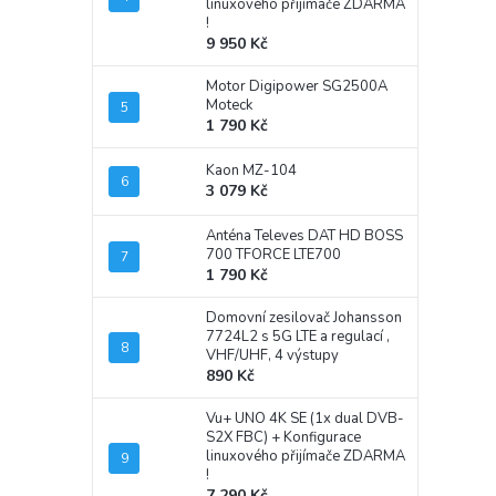
linuxového přijímače ZDARMA
!
9 950 Kč
Motor Digipower SG2500A
Moteck
1 790 Kč
Kaon MZ-104
3 079 Kč
Anténa Televes DAT HD BOSS
700 TFORCE LTE700
1 790 Kč
Domovní zesilovač Johansson
7724L2 s 5G LTE a regulací ,
VHF/UHF, 4 výstupy
890 Kč
Vu+ UNO 4K SE (1x dual DVB-
S2X FBC)
+ Konfigurace
linuxového přijímače ZDARMA
!
7 290 Kč