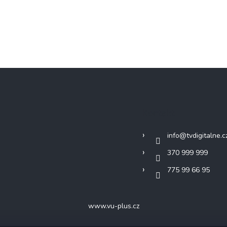
Kontakt
info
@
tvdigitalne.c
370 999 999
775 99 66 95
www.vu-plus.cz