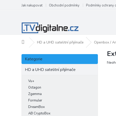
Přejít
Jak nakupovat
Obchodní podmínky
Podmínky ochrany 
na
obsah
Domů
HD a UHD satelitní přijímače
Openbox / An
Ex
P
Přeskočit
o
Kategorie
kategorie
Prům
Neoh
s
hodn
t
HD a UHD satelitní přijímače
produ
r
je
a
Vu+
0,0
n
z
Octagon
5
n
Zgemma
hvězd
í
Formuler
p
DreamBox
a
AB CryptoBox
n