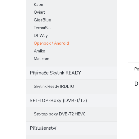
Kaon
e
l
Qviart
GigaBlue
TechniSat
DI-Way
Openbox / Android
Amiko
Mascom
Po
Přijímače Skylink READY
D
Skylink Ready IRDETO
SET-TOP-Boxy (DVB-T/T2)
Set-top boxy DVB-T2 HEVC
Příslušenství