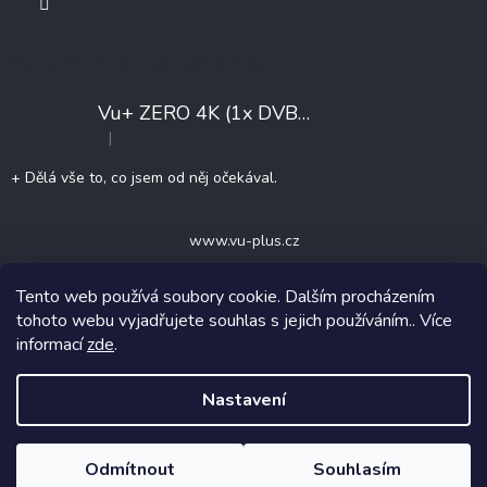
Poslední hodnocení produktů
Vu+ ZERO 4K (1x DVB-T2/C)
+ Konfigurace
|
Hodnocení produktu je 5 z 5 hvězdiček.
+ Dělá vše to, co jsem od něj očekával.
www.vu-plus.cz
Tento web používá soubory cookie. Dalším procházením
tohoto webu vyjadřujete souhlas s jejich používáním.. Více
informací
zde
.
Copyright 2026
TVdigitalne.cz
. Všechna práva vyhrazena.
Nastavení
Vytvořil Shoptet
Odmítnout
Souhlasím