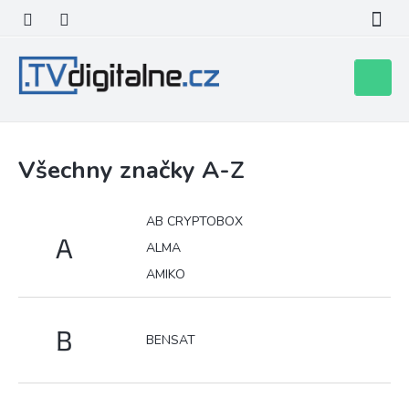
Přejít
na
obsah
Nákupní
košík
Všechny značky A-Z
AB CRYPTOBOX
A
ALMA
AMIKO
B
BENSAT