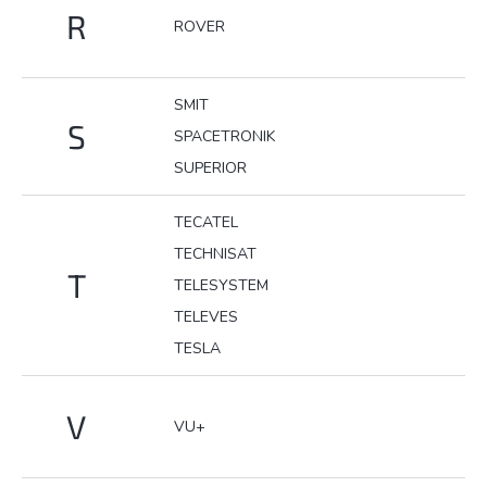
R
ROVER
SMIT
S
SPACETRONIK
SUPERIOR
TECATEL
TECHNISAT
T
TELESYSTEM
TELEVES
TESLA
V
VU+