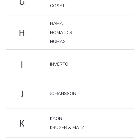
G
GOSAT
HAMA
H
HOMATICS
HUMAX
I
INVERTO
J
JOHANSSON
KAON
K
KRUGER & MATZ