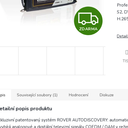
Profe
Z
S2, D
H.26
ZDARMA
D
Detail
A
TI
R
M
pis
Související soubory (1)
Hodnocení
Diskuze
etailní popis produktu
A
xkluzivní patentovaný systém ROVER AUTODISCOVERY: automatic
vybírá analogové a digitální televizní signály COFDM / QAM v reži