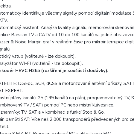
ektra.
tomaticky identifikuje všechny signály pomocí digitální modulace 
ATV.
tomatický asistent: Analýza kvality signálu, memorování skenování
nkce Barscan TV a CATV od 10 do 100 kanálů na jedné obrazovce
zzer & Noise Margin graf v reálném čase pro mikrointerrupce digit
gnálů.
tický vstup (volitelně - lze dokoupit).
alyzátor WI-FI (voltelně - lze dokoupit.).
ekodér HEVC H265 (rozšíření je součástí dodávky).
TELITE: DiSEqC, SCR, dCSS a motorizované anténní příkazy, SAT
AT EXPERT.
astní plány kanálů: 25 (199 kanálů na plán), programovatelný TV,
mbinovaný TV / SAT) pomocí PC nebo místní klávesnice.
znamníky: TV, SAT a v kombinaci s funkcí Stop & Go.
án paměti SAT: Více než 2 000 transpondérů předvedených pro c
telit.
arma S.M.A.R.T. Program rozhraní PC a aktualizace FW.