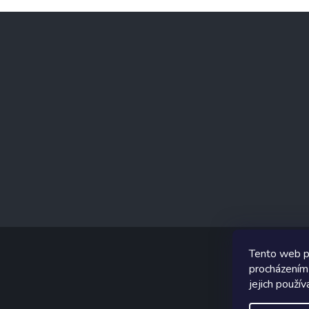
Z
á
p
a
t
í
Tento web p
procházením
jejich použív