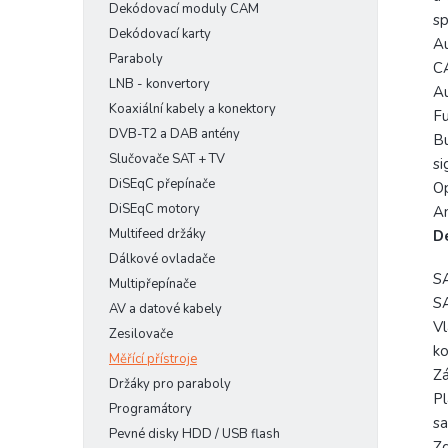
Dekódovací moduly CAM
sp
Dekódovací karty
Au
Paraboly
C
LNB - konvertory
Au
Koaxiální kabely a konektory
Fu
DVB-T2 a DAB antény
Bu
Slučovače SAT + TV
si
DiSEqC přepínače
Op
DiSEqC motory
An
Multifeed držáky
D
Dálkové ovladače
SA
Multipřepínače
S
AV a datové kabely
Vl
Zesilovače
ko
Měřící přístroje
Zá
Držáky pro paraboly
Pl
Programátory
sa
Pevné disky HDD / USB flash
Zd