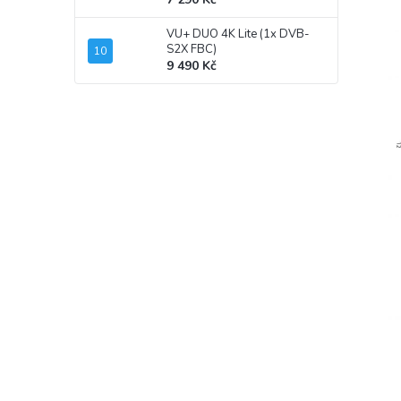
VU+ DUO 4K Lite (1x DVB-
S2X FBC)
9 490 Kč