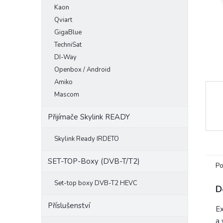
Kaon
e
l
Qviart
GigaBlue
TechniSat
DI-Way
Openbox / Android
Amiko
Mascom
Přijímače Skylink READY
Skylink Ready IRDETO
SET-TOP-Boxy (DVB-T/T2)
Po
Set-top boxy DVB-T2 HEVC
D
Příslušenství
E
a 