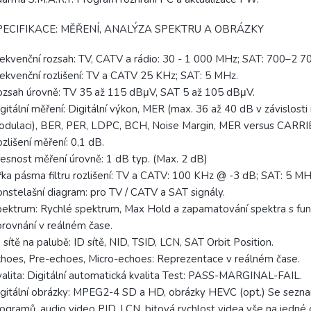
PECIFIKACE: MĚŘENÍ, ANALÝZA SPEKTRU A OBRÁZKY
ekvenční rozsah: TV, CATV a rádio: 30 - 1 000 MHz; SAT: 700–2 
ekvenční rozlišení: TV a CATV 25 KHz; SAT: 5 MHz.
zsah úrovně: TV 35 až 115 dBμV, SAT 5 až 105 dBμV.
gitální měření: Digitální výkon, MER (max. 36 až 40 dB v závislosti
dulaci), BER, PER, LDPC, BCH, Noise Margin, MER versus CARRI
zlišení měření: 0,1 dB.
esnost měření úrovně: 1 dB typ. (Max. 2 dB)
řka pásma filtru rozlišení: TV a CATV: 100 KHz @ -3 dB; SAT: 5 M
nstelašní diagram: pro TV / CATV a SAT signály.
ektrum: Rychlé spektrum, Max Hold a zapamatování spektra s fun
rovnání v reálném čase.
 sítě na palubě: ID sítě, NID, TSID, LCN, SAT Orbit Position.
hoes, Pre-echoes, Micro-echoes: Reprezentace v reálném čase.
alita: Digitální automatická kvalita Test: PASS-MARGINAL-FAIL.
gitální obrázky: MPEG2-4 SD a HD, obrázky HEVC (opt.) Se sez
ogramů, audio video PID, LCN, bitová rychlost videa vše na jedné