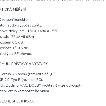
PTICKÁ MĚŘENÍ
 vstupní konektor.
tomatický výpočet ztráty.
nové délky (nm): 1310, 1490 a 1550.
zsah: -25 až +6 dBm.
zlišení: 0,1 dB.
esnost: +/- 0,5 dB.
tický na RF převod.
OMUN. PŘÍSTAVY A VÝSTUPY
 vstup: 75 ohmů (zaměnitelné „F“).
B 2.0: Typ B (rozhraní PC).
uk: Dodáno AAC, DOLBY (volitelně - lze dokoupit).
deo: Vstup kompozitního videa.
BECNÉ SPECIFIKACE