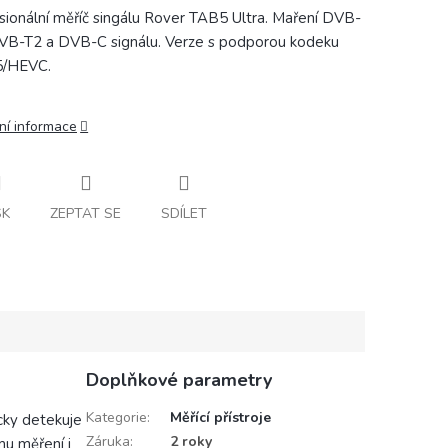
sionální měříč singálu Rover TAB5 Ultra. Maření DVB-
VB-T2 a DVB-C signálu. Verze s podporou kodeku
5/HEVC.
ní informace
SK
ZEPTAT SE
SDÍLET
Doplňkové parametry
Kategorie
:
Měřící přístroje
ky detekuje
Záruka
:
2 roky
mu měření i