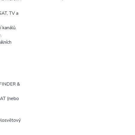
SAT, TV a
 kanálů.
.
álních
 FINDER &
 SAT (nebo
elosvětový