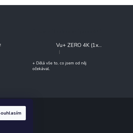
Poslední hodnocení produktů
Vu+ ZERO 4K (1x DVB-T2/C)
+ 
z
|
Hodnocení produktu je 5 z 5 hvězdiček.
+ Dělá vše to, co jsem od něj
očekával.
ouhlasím