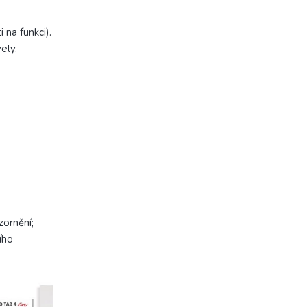
 na funkci).
ely.
ornění;
ího