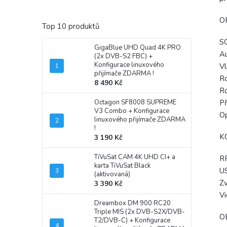
O
Top 10 produktů
SC
GigaBlue UHD Quad 4K PRO
Au
(2x DVB-S2 FBC)
+
Konfigurace linuxového
Vl
přijímače ZDARMA !
Ro
8 490 Kč
Ro
Octagon SF8008 SUPREME
Př
V3 Combo
+ Konfigurace
Op
linuxového přijímače ZDARMA
!
K
3 190 Kč
TiVuSat CAM 4K UHD CI+ a
RF
karta TiVuSat Black
US
(aktivovaná)
Zv
3 390 Kč
Vi
Dreambox DM 900 RC20
Triple MIS (2x DVB-S2X/DVB-
O
T2/DVB-C)
+ Konfigurace