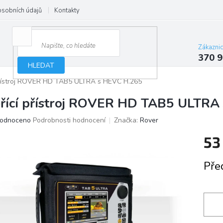
osobních údajů
Kontakty
Zákazni
370 9
HLEDAT
přístroj ROVER HD TAB5 ULTRA s HEVC H.265
řící přístroj ROVER HD TAB5 ULTRA
ěrné
odnoceno
Podrobnosti hodnocení
Značka:
Rover
ocení
53
ktu
Měrn
Pře
cena:
iček.