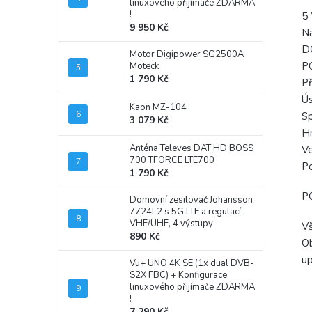
linuxového přijímače ZDARMA
!
5 
9 950 Kč
Na
DC
Motor Digipower SG2500A
PC
Moteck
1 790 Kč
Př
Ús
Kaon MZ-104
Sp
3 079 Kč
Hm
Anténa Televes DAT HD BOSS
Ve
700 TFORCE LTE700
Po
1 790 Kč
P
Domovní zesilovač Johansson
7724L2 s 5G LTE a regulací ,
VHF/UHF, 4 výstupy
Vš
890 Kč
Ob
up
Vu+ UNO 4K SE (1x dual DVB-
S2X FBC)
+ Konfigurace
linuxového přijímače ZDARMA
!
7 290 Kč