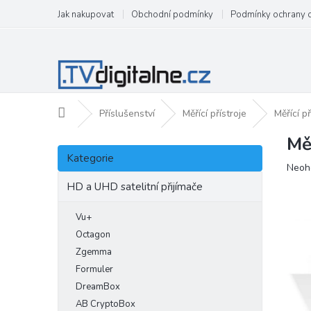
Přejít
Jak nakupovat
Obchodní podmínky
Podmínky ochrany 
na
obsah
Domů
Příslušenství
Měřící přístroje
Měřící 
Mě
P
Přeskočit
o
Kategorie
kategorie
Prům
Neoh
s
hodn
t
HD a UHD satelitní přijímače
produ
r
je
a
Vu+
0,0
n
z
Octagon
5
n
Zgemma
hvězd
í
Formuler
p
DreamBox
a
AB CryptoBox
n