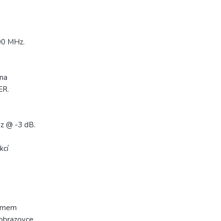
700 MHz.
 na
ER.
Hz @ -3 dB.
kcí
namem
 obrazovce.