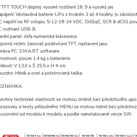
”TFT TOUCH displej: vysoké rozlišení 16: 9 a vysoký jas.
pájení: Vestavěná baterie LiPo s trváním 2 až 4 hodiny (v závislosti
 napětí na RF vstupu: 5-12-18-24 VDC, DiSEqC, SCR & dCSS pov
 rozhraní: USB-B.
ední panel: Alfa numerická klávesnice.
porný režim: časovač podsvícení TFT, nastavení jasu
ráva PC: S.M.A.R.T. software.
otnost: pouze 1,4 kg s bateriemi.
likost: V 13,0 x Š 25,5 x H 4 cm.
uzdro: Hliník a ocel a polstrovaná taška.
OZNÁMKA:
echny technické vlastnosti se mohou změnit bez předchozího upoz
razovky a texty příslušného MENU se mohou měnit bez předchoz
ozornění od modelu k modelu a podle nainstalované verze SW.