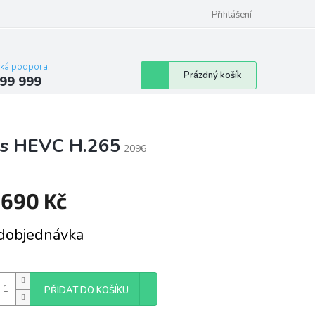
Přihlášení
cká podpora:
Nákupní
Prázdný košík
99 999
košík
 s HEVC H.265
2096
 690 Kč
á
dobjednávka
PŘIDAT DO KOŠÍKU