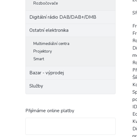
Rozbočovače
S
Digitální rádio DAB/DAB+/DMB
Fr
Ostatní elektronika
Fr
Ro
Multimediální centra
Di
Projektory
mo
Smart
Ro
Př
Bazar - výprodej
Ší
Ko
Služby
Sp
po
ID
Přijímáme online platby
Ec
Kv
Di
pr