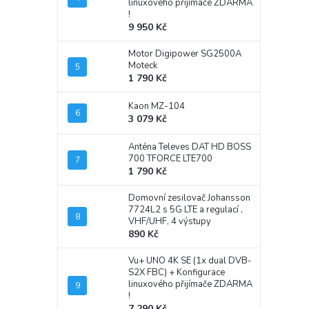
linuxového přijímače ZDARMA
!
9 950 Kč
Motor Digipower SG2500A
Moteck
1 790 Kč
Kaon MZ-104
3 079 Kč
Anténa Televes DAT HD BOSS
700 TFORCE LTE700
1 790 Kč
Domovní zesilovač Johansson
7724L2 s 5G LTE a regulací ,
VHF/UHF, 4 výstupy
890 Kč
Vu+ UNO 4K SE (1x dual DVB-
S2X FBC)
+ Konfigurace
linuxového přijímače ZDARMA
!
7 290 Kč