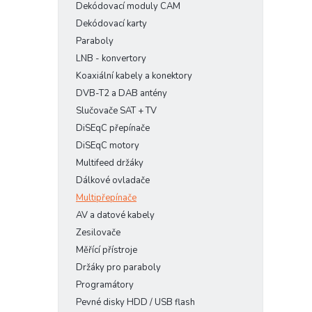
Dekódovací moduly CAM
Dekódovací karty
Paraboly
LNB - konvertory
Koaxiální kabely a konektory
DVB-T2 a DAB antény
Slučovače SAT + TV
DiSEqC přepínače
DiSEqC motory
Multifeed držáky
Dálkové ovladače
Multipřepínače
AV a datové kabely
Zesilovače
Měřící přístroje
Držáky pro paraboly
Programátory
Pevné disky HDD / USB flash