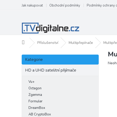
Přejít
Jak nakupovat
Obchodní podmínky
Podmínky ochrany 
na
obsah
Domů
Příslušenství
Multipřepínače
Multipře
Mu
P
Přeskočit
o
Kategorie
kategorie
Prům
Neoh
s
hodn
t
HD a UHD satelitní přijímače
produ
r
je
a
Vu+
0,0
n
z
Octagon
5
n
Zgemma
hvězd
í
Formuler
p
DreamBox
a
AB CryptoBox
n