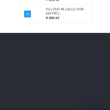
VU+ DUO 4K Lite (1x DVB-
S2X FBC)
9 490 Kč
Z
á
p
a
t
í