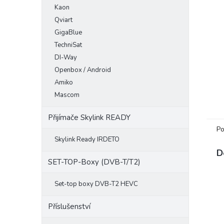
Kaon
e
l
Qviart
GigaBlue
TechniSat
DI-Way
Openbox / Android
Amiko
Mascom
Přijímače Skylink READY
Po
Skylink Ready IRDETO
D
SET-TOP-Boxy (DVB-T/T2)
Set-top boxy DVB-T2 HEVC
Příslušenství