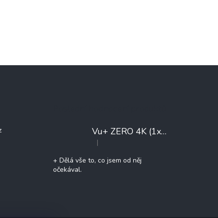
Poslední hodnocení produktů
Vu+ ZERO 4K (1x DVB-T2/C)
+ 
z
|
Hodnocení produktu je 5 z 5 hvězdiček.
+ Dělá vše to, co jsem od něj
očekával.