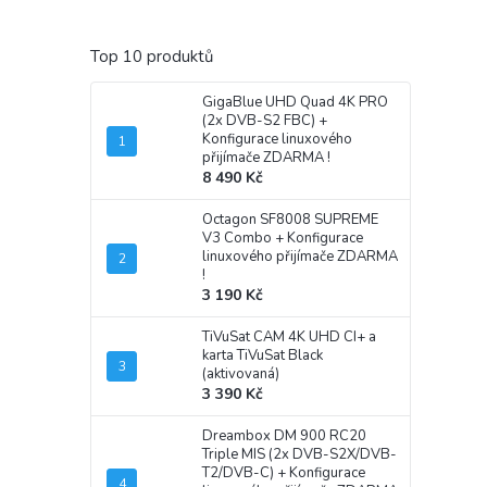
Top 10 produktů
GigaBlue UHD Quad 4K PRO
(2x DVB-S2 FBC)
+
Konfigurace linuxového
přijímače ZDARMA !
8 490 Kč
Octagon SF8008 SUPREME
V3 Combo
+ Konfigurace
linuxového přijímače ZDARMA
!
3 190 Kč
TiVuSat CAM 4K UHD CI+ a
karta TiVuSat Black
(aktivovaná)
3 390 Kč
Dreambox DM 900 RC20
Triple MIS (2x DVB-S2X/DVB-
T2/DVB-C)
+ Konfigurace