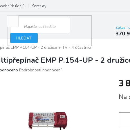
osobních údajů
Kontakty
Zákazni
370 9
HLEDAT
pínač EMP P.154-UP - 2 družice + TV - 4 účastníci
ltipřepínač EMP P.154-UP - 2 družice
ěrné
odnoceno
Podrobnosti hodnocení
ocení
3 
ktu
Měrn
Na 
cena:
iček.