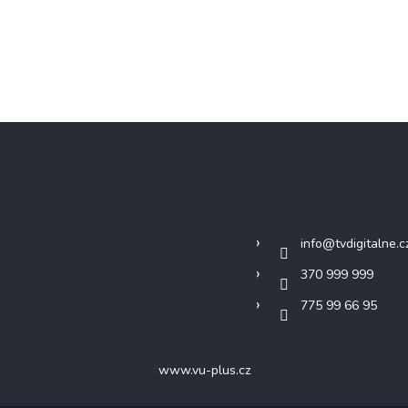
Kontakt
info
@
tvdigitalne.c
370 999 999
775 99 66 95
www.vu-plus.cz