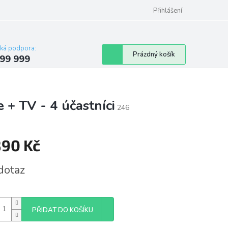
Přihlášení
cká podpora:
Nákupní
Prázdný košík
99 999
košík
 + TV - 4 účastníci
246
890 Kč
á
dotaz
PŘIDAT DO KOŠÍKU