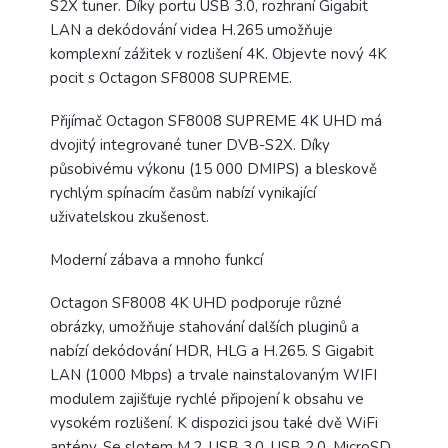
S2X tuner. Díky portu USB 3.0, rozhraní Gigabit
LAN a dekódování videa H.265 umožňuje
komplexní zážitek v rozlišení 4K. Objevte nový 4K
pocit s Octagon SF8008 SUPREME.
Přijímač Octagon SF8008 SUPREME 4K UHD má
dvojitý integrované tuner DVB-S2X. Díky
působivému výkonu (15 000 DMIPS) a bleskově
rychlým spínacím časům nabízí vynikající
uživatelskou zkušenost.
Moderní zábava a mnoho funkcí
Octagon SF8008 4K UHD podporuje různé
obrázky, umožňuje stahování dalších pluginů a
nabízí dekódování HDR, HLG a H.265. S Gigabit
LAN (1000 Mbps) a trvale nainstalovaným WIFI
modulem zajišťuje rychlé připojení k obsahu ve
vysokém rozlišení. K dispozici jsou také dvě WiFi
antény. Se slotem M.2, USB 3.0, USB 2.0, MicroSD