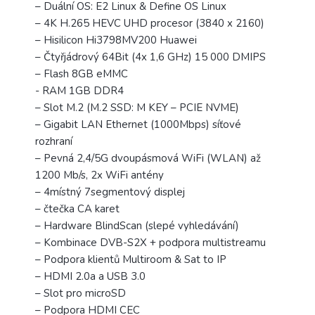
– Duální OS: E2 Linux & Define OS Linux
– 4K H.265 HEVC UHD procesor (3840 x 2160)
– Hisilicon Hi3798MV200 Huawei
– Čtyřjádrový 64Bit (4x 1,6 GHz) 15 000 DMIPS
– Flash 8GB eMMC
- RAM 1GB DDR4
– Slot M.2 (M.2 SSD: M KEY – PCIE NVME)
– Gigabit LAN Ethernet (1000Mbps) síťové
rozhraní
– Pevná 2,4/5G dvoupásmová WiFi (WLAN) až
1200 Mb/s, 2x WiFi antény
– 4místný 7segmentový displej
– čtečka CA karet
– Hardware BlindScan (slepé vyhledávání)
– Kombinace DVB-S2X + podpora multistreamu
– Podpora klientů Multiroom & Sat to IP
– HDMI 2.0a a USB 3.0
– Slot pro microSD
– Podpora HDMI CEC