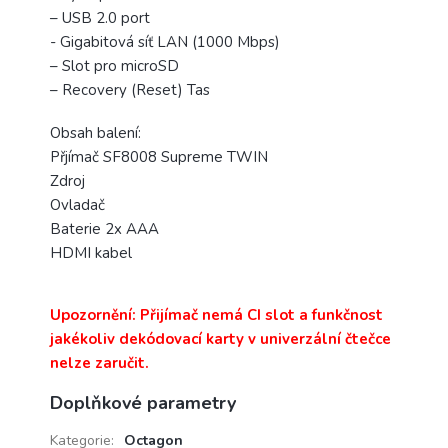
– USB 2.0 port
- Gigabitová síť LAN (1000 Mbps)
– Slot pro microSD
– Recovery (Reset) Tas
Obsah balení:
Přjímač SF8008 Supreme TWIN
Zdroj
Ovladač
Baterie 2x AAA
HDMI kabel
Upozornění: Přijímač nemá CI slot a funkčnost
jakékoliv dekódovací karty v univerzální čtečce
nelze zaručit.
Doplňkové parametry
Kategorie
:
Octagon