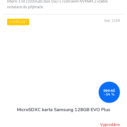
Interní 1TB (1000GB) disk SSD s rozhraním NVMeM.2 včetně
instalace do přijímače.
Kód:
2159
VÝPRODEJ
999 KČ
–54 %
MicroSDXC karta Samsung 128GB EVO Plus
Vyprodáno