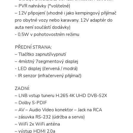
– PVR nahrávky (*volitelné)
– 12V připojení (vhodné i jako kempingový přijímač
pro obytné vozy nebo karavany. 12V adaptér do
auta není součástí dodávky)
- 0,5W v pohotovostním režimu
PŘEDNÍ STRANA:
– Tlačítko zapnutí/vypnutí
– 4místný 7segmentový displej
- LED displej (červená / modrá)
- IR senzor (infračervený přijímač)
ZADNÍ:
– LNB vstup tuneru H.265 4K UHD DVB-S2X
– Dolby S-PDIF
– AV – Audio Video konektor – Jack na RCA
– zásuvka RS-232 (údržba a servis)
– WiFi 2x WiFi anténa
– výstup HDMI 2.0a