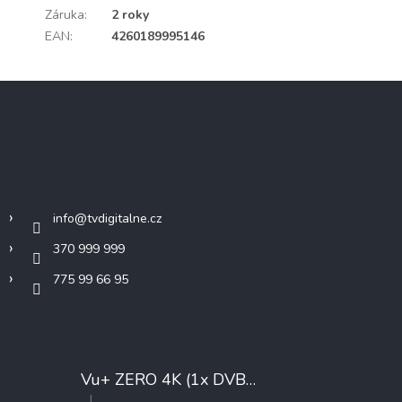
Záruka
:
2 roky
EAN
:
4260189995146
Z
á
p
a
t
Kontakt
í
info
@
tvdigitalne.cz
370 999 999
775 99 66 95
Poslední hodnocení produktů
Vu+ ZERO 4K (1x DVB-T2/C)
+ Konfigurace
|