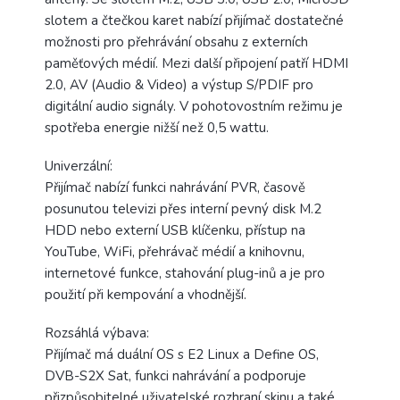
slotem a čtečkou karet nabízí přijímač dostatečné
možnosti pro přehrávání obsahu z externích
paměťových médií. Mezi další připojení patří HDMI
2.0, AV (Audio & Video) a výstup S/PDIF pro
digitální audio signály. V pohotovostním režimu je
spotřeba energie nižší než 0,5 wattu.
Univerzální:
Přijímač nabízí funkci nahrávání PVR, časově
posunutou televizi přes interní pevný disk M.2
HDD nebo externí USB klíčenku, přístup na
YouTube, WiFi, přehrávač médií a knihovnu,
internetové funkce, stahování plug-inů a je pro
použití při kempování a vhodnější.
Rozsáhlá výbava:
Přijímač má duální OS s E2 Linux a Define OS,
DVB-S2X Sat, funkci nahrávání a podporuje
přizpůsobitelné uživatelské rozhraní skinu a také