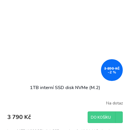
3 890 KČ
–2 %
1TB interní SSD disk NVMe (M.2)
Na dotaz
3 790 Kč
DO KOŠÍKU