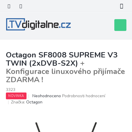
Přejít
na
obsah
Nákupní
košík
Octagon SF8008 SUPREME V3
TWIN (2xDVB-S2X)
+
Konfigurace linuxového přijímače
ZDARMA !
3323
Průměrné
Neohodnoceno
Podrobnosti hodnocení
NOVINKA
hodnocení
Značka:
Octagon
produktu
je
0,0
z
5