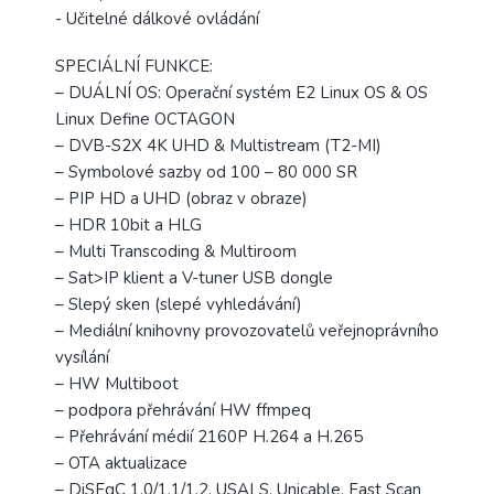
- Učitelné dálkové ovládání
SPECIÁLNÍ FUNKCE:
– DUÁLNÍ OS: Operační systém E2 Linux OS & OS
Linux Define OCTAGON
– DVB-S2X 4K UHD & Multistream (T2-MI)
– Symbolové sazby od 100 – 80 000 SR
– PIP HD a UHD (obraz v obraze)
– HDR 10bit a HLG
– Multi Transcoding & Multiroom
– Sat>IP klient a V-tuner USB dongle
– Slepý sken (slepé vyhledávání)
– Mediální knihovny provozovatelů veřejnoprávního
vysílání
– HW Multiboot
– podpora přehrávání HW ffmpeq
– Přehrávání médií 2160P H.264 a H.265
– OTA aktualizace
– DiSEqC 1.0/1.1/1.2, USALS, Unicable, Fast Scan