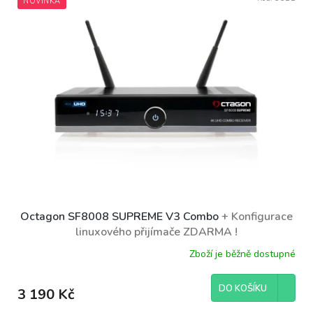
NOVINKA
ý
r
p
o
i
d
s
u
p
k
r
t
o
ů
d
u
k
t
ů
Octagon SF8008 SUPREME V3 Combo
+ Konfigurace
linuxového přijímače ZDARMA !
Zboží je běžně dostupné
DO KOŠÍKU
3 190 Kč