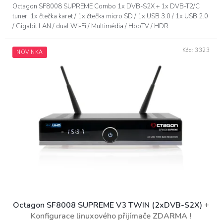
Octagon SF8008 SUPREME Combo 1x DVB-S2X + 1x DVB-T2/C
tuner. 1x čtečka karet / 1x čtečka micro SD / 1x USB 3.0 / 1x USB 2.0
/ Gigabit LAN / dual Wi-Fi / Multimédia / HbbTV / HDR...
Kód:
3323
NOVINKA
Octagon SF8008 SUPREME V3 TWIN (2xDVB-S2X)
+
Konfigurace linuxového přijímače ZDARMA !