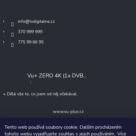
í
t
Kontakt
p
í
r
v
info
@
tvdigitalne.cz
k
y
370 999 999
v
775 99 66 95
ý
p
i
s
Poslední hodnocení produktů
u
Vu+ ZERO 4K (1x DVB-T2/C)
+ Konfigurace
|
Hodnocení produktu je 5 z 5 hvězdiček.
+ Dělá vše to, co jsem od něj očekával.
www.vu-plus.cz
Tento web používá soubory cookie. Dalším procházením
tohoto webu vyjadřujete souhlas s jejich používáním.. Více