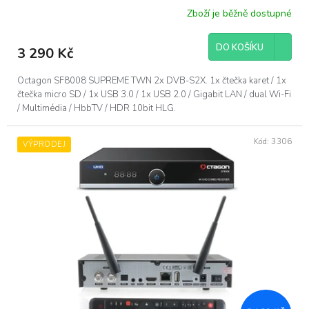
Zboží je běžně dostupné
DO KOŠÍKU
3 290 Kč
Octagon SF8008 SUPREME TWN 2x DVB-S2X. 1x čtečka karet / 1x
čtečka micro SD / 1x USB 3.0 / 1x USB 2.0 / Gigabit LAN / dual Wi-Fi
/ Multimédia / HbbTV / HDR 10bit HLG.
Kód:
3306
VÝPRODEJ