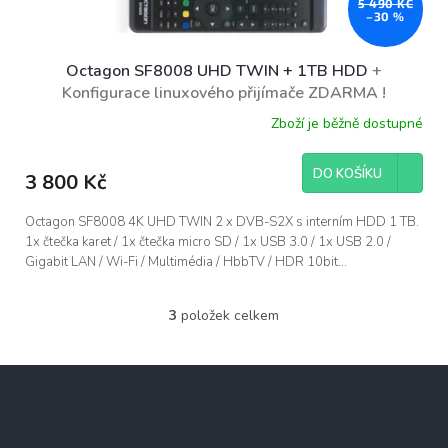
5 490 KČ
–30 %
Octagon SF8008 UHD TWIN + 1TB HDD
+
Konfigurace linuxového přijímače ZDARMA !
Zboží je běžně dostupné
DO KOŠÍKU
3 800 Kč
Octagon SF8008 4K UHD TWIN 2 x DVB-S2X s interním HDD 1 TB.
1x čtečka karet / 1x čtečka micro SD / 1x USB 3.0 / 1x USB 2.0 /
Gigabit LAN / Wi-Fi / Multimédia / HbbTV / HDR 10bit...
3
položek celkem
O
v
l
Z
á
á
d
p
a
c
a