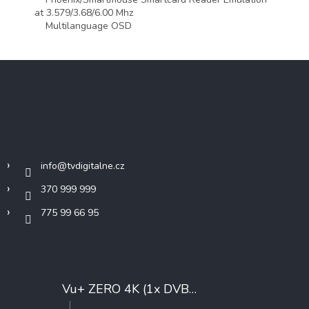
at 3.579/3.68/6.00 Mhz
Multilanguage OSD
Z
á
p
a
t
Kontakt
í
info
@
tvdigitalne.cz
370 999 999
775 99 66 95
Poslední hodnocení produktů
Vu+ ZERO 4K (1x DVB-T2/C)
+ Konfigurace
|