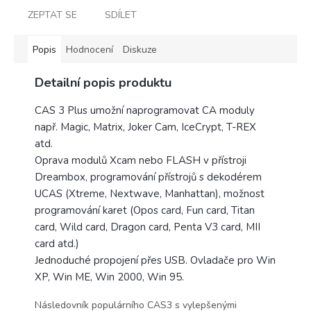
ZEPTAT SE
SDÍLET
Popis
Hodnocení
Diskuze
Detailní popis produktu
CAS 3 Plus umožní naprogramovat CA moduly
např. Magic, Matrix, Joker Cam, IceCrypt, T-REX
atd.
Oprava modulů Xcam nebo FLASH v přístroji
Dreambox, programování přístrojů s dekodérem
UCAS (Xtreme, Nextwave, Manhattan), možnost
programování karet (Opos card, Fun card, Titan
card, Wild card, Dragon card, Penta V3 card, MII
card atd.)
Jednoduché propojení přes USB. Ovladače pro Win
XP, Win ME, Win 2000, Win 95.
Následovník populárního CAS3 s vylepšenými