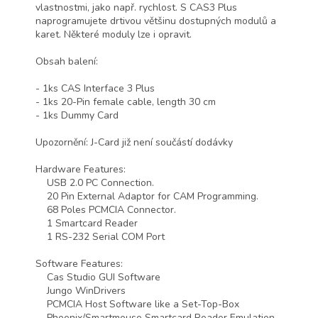
vlastnostmi, jako např. rychlost. S CAS3 Plus
naprogramujete drtivou většinu dostupných modulů a
karet. Některé moduly lze i opravit.
Obsah balení:
- 1ks CAS Interface 3 Plus
- 1ks 20-Pin female cable, length 30 cm
- 1ks Dummy Card
Upozornění: J-Card již není součástí dodávky
Hardware Features:
USB 2.0 PC Connection.
20 Pin External Adaptor for CAM Programming.
68 Poles PCMCIA Connector.
1 Smartcard Reader
1 RS-232 Serial COM Port
Software Features:
Cas Studio GUI Software
Jungo WinDrivers
PCMCIA Host Software like a Set-Top-Box
Phoenix/Smartmouse Smartcard Reader Emulation