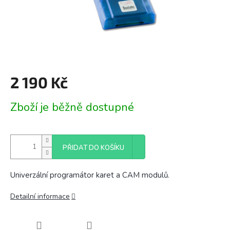
2 190 Kč
Měrná
Zboží je běžně dostupné
cena:
PŘIDAT DO KOŠÍKU
Univerzální programátor karet a CAM modulů.
Detailní informace