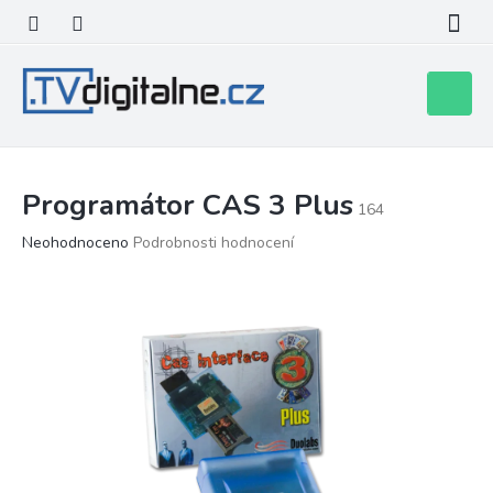
Přejít
na
obsah
Nákupní
košík
Programátor CAS 3 Plus
164
Průměrné
Neohodnoceno
Podrobnosti hodnocení
hodnocení
produktu
je
0,0
z
5
hvězdiček.