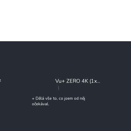
Poslední hodnocení produktů
Vu+ ZERO 4K (1x DVB-T2/C)
+ 
z
|
Hodnocení produktu je 5 z 5 hvězdiček.
+ Dělá vše to, co jsem od něj
očekával.