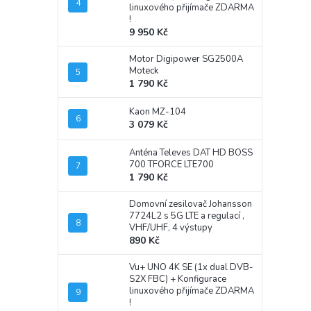
linuxového přijímače ZDARMA
!
9 950 Kč
Motor Digipower SG2500A
Moteck
1 790 Kč
Kaon MZ-104
3 079 Kč
Anténa Televes DAT HD BOSS
700 TFORCE LTE700
1 790 Kč
Domovní zesilovač Johansson
7724L2 s 5G LTE a regulací ,
VHF/UHF, 4 výstupy
890 Kč
Vu+ UNO 4K SE (1x dual DVB-
S2X FBC)
+ Konfigurace
linuxového přijímače ZDARMA
!