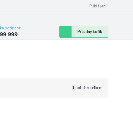
Přihlášení
cká podpora:
Nákupní
Prázdný košík
99 999
košík
1
položek celkem