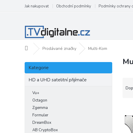
Přejít
Jak nakupovat
Obchodní podmínky
Podmínky ochrany 
na
obsah
Domů
Prodávané značky
Multi-Kom
Mu
P
Přeskočit
o
Kategorie
kategorie
s
t
HD a UHD satelitní přijímače
Ř
r
a
Dop
a
Vu+
z
n
e
Octagon
n
V
n
Zgemma
í
ý
í
Formuler
p
p
p
DreamBox
a
i
r
AB CryptoBox
n
s