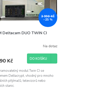
3 990 KČ
–25 %
 Deltacam DUO TWIN CI
Na dotaz
DO KOŠÍKU
990 Kč
ramovatelný modul Twin CI se
émem Deltacrypt, vhodný pro mnoho
álních přijímačů, televizorů nebo
ích stanic.
O
v
l
á