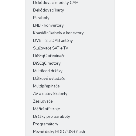
Dekódovací moduly CAM
Dekódovací karty
Paraboly
LNB - konvertory
Koaxiální kabely a konektory
DVB-T2 a DAB antény
Slučovače SAT + TV
DiSEqC přepínače
DiSEqC motory
Multifeed držáky
Dálkové ovladače
Multipřepínače
AV a datové kabely
Zesilovače
Měřící přístroje
Držáky pro paraboly
Programátory
Pevné disky HDD / USB flash