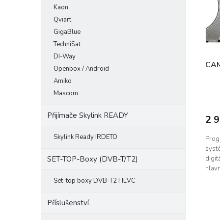
o
Kaon
e
p
d
l
Qviart
r
u
o
k
GigaBlue
d
t
TechniSat
u
ů
DI-Way
k
CAM
Openbox / Android
t
Amiko
ů
Mascom
Přijímače Skylink READY
2 
Skylink Ready IRDETO
Prog
syst
digit
SET-TOP-Boxy (DVB-T/T2)
hlavn
Set-top boxy DVB-T2 HEVC
Příslušenství