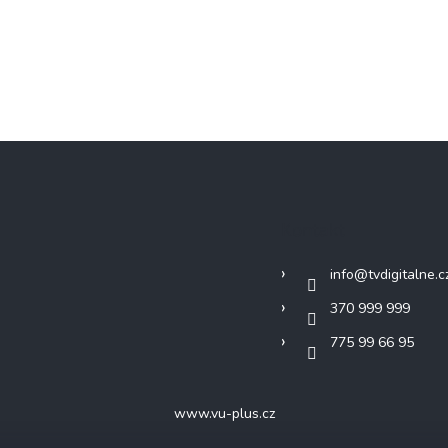
Kontakt
info
@
tvdigitalne.c
370 999 999
775 99 66 95
www.vu-plus.cz