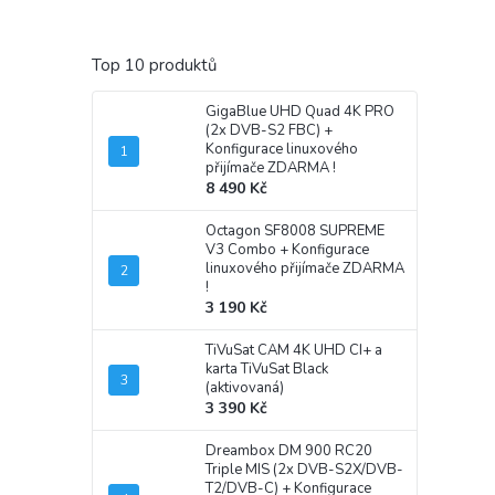
Top 10 produktů
GigaBlue UHD Quad 4K PRO
(2x DVB-S2 FBC)
+
Konfigurace linuxového
přijímače ZDARMA !
8 490 Kč
Octagon SF8008 SUPREME
V3 Combo
+ Konfigurace
linuxového přijímače ZDARMA
!
3 190 Kč
TiVuSat CAM 4K UHD CI+ a
karta TiVuSat Black
(aktivovaná)
3 390 Kč
Dreambox DM 900 RC20
Triple MIS (2x DVB-S2X/DVB-
T2/DVB-C)
+ Konfigurace