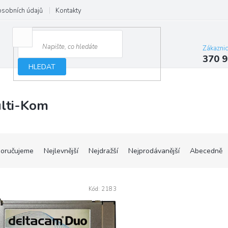
osobních údajů
Kontakty
Zákazni
370 9
HLEDAT
lti-Kom
oručujeme
Nejlevnější
Nejdražší
Nejprodávanější
Abecedně
Kód:
2183