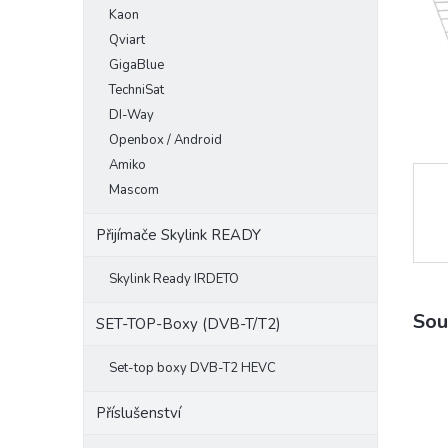
Kaon
e
l
Qviart
GigaBlue
TechniSat
DI-Way
Openbox / Android
Amiko
Mascom
Přijímače Skylink READY
Skylink Ready IRDETO
Sou
SET-TOP-Boxy (DVB-T/T2)
Set-top boxy DVB-T2 HEVC
Příslušenství