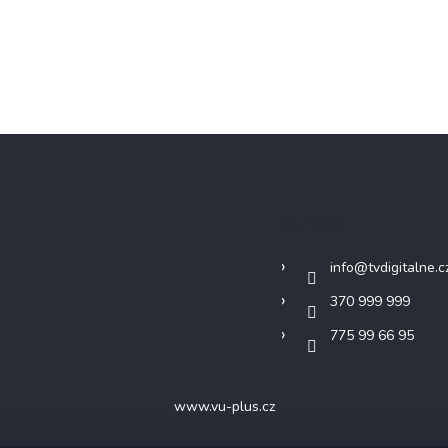
Kontakt
info
@
tvdigitalne.c
370 999 999
775 99 66 95
www.vu-plus.cz