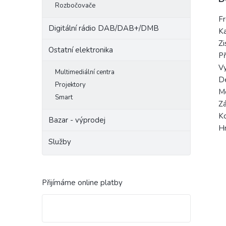
Rozbočovače
F
Digitální rádio DAB/DAB+/DMB
K
Zi
Ostatní elektronika
P
Vy
Multimediální centra
Dé
Projektory
Mo
Smart
Zá
K
Bazar - výprodej
H
Služby
Přijímáme online platby