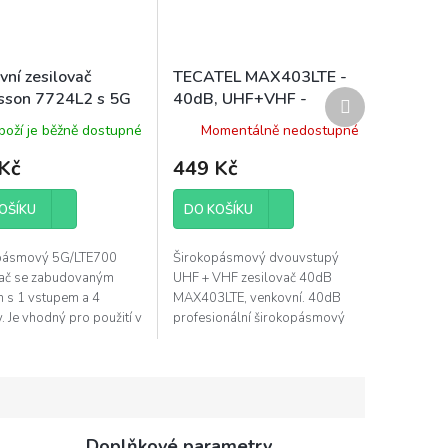
ní zesilovač
TECATEL MAX403LTE -
Další
sson 7724L2 s 5G
40dB, UHF+VHF -
produkt
regulací ,
venkovní
boží je běžně dostupné
Momentálně nedostupné
HF, 4 výstupy
Kč
449 Kč
OŠÍKU
DO KOŠÍKU
pásmový 5G/LTE700
Širokopásmový dvouvstupý
vač se zabudovaným
UHF + VHF zesilovač 40dB
 s 1 vstupem a 4
MAX403LTE, venkovní. 40dB
. Je vhodný pro použití v
profesionální širokopásmový
ch domech i pro více
zesilovač na stožár. Poslední
h jednotek. Frekvneční
generace zesilovačů s nízkou
40-320...
spotřebou....
Doplňkové parametry