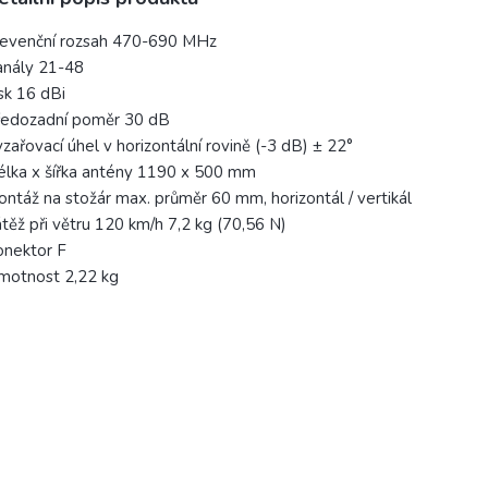
revenční rozsah 470-690 MHz
anály 21-48
sk 16 dBi
ředozadní poměr 30 dB
zařovací úhel v horizontální rovině (-3 dB) ± 22°
lka x šířka antény 1190 x 500 mm
ntáž na stožár max. průměr 60 mm, horizontál / vertikál
těž při větru 120 km/h 7,2 kg (70,56 N)
onektor F
motnost 2,22 kg