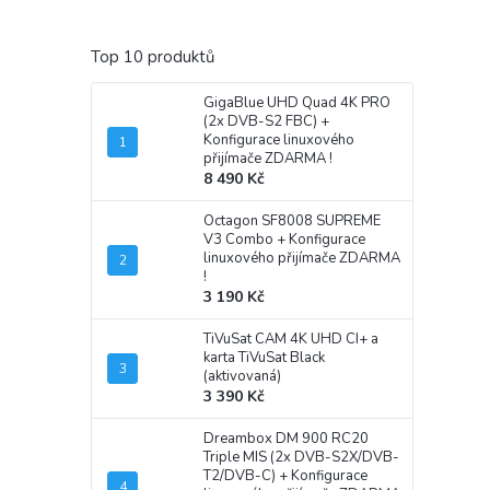
Top 10 produktů
GigaBlue UHD Quad 4K PRO
(2x DVB-S2 FBC)
+
Konfigurace linuxového
přijímače ZDARMA !
8 490 Kč
Octagon SF8008 SUPREME
V3 Combo
+ Konfigurace
linuxového přijímače ZDARMA
!
3 190 Kč
TiVuSat CAM 4K UHD CI+ a
karta TiVuSat Black
(aktivovaná)
3 390 Kč
Dreambox DM 900 RC20
Triple MIS (2x DVB-S2X/DVB-
T2/DVB-C)
+ Konfigurace