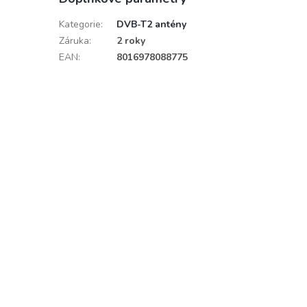
Kategorie
:
DVB-T2 antény
Záruka
:
2 roky
EAN
:
8016978088775