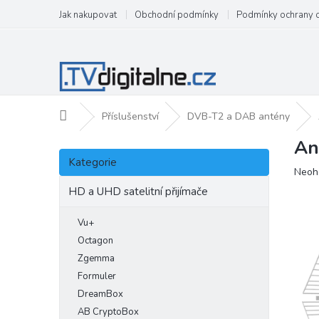
Přejít
Jak nakupovat
Obchodní podmínky
Podmínky ochrany 
na
obsah
Domů
Příslušenství
DVB-T2 a DAB antény
An
P
Přeskočit
o
Kategorie
kategorie
Prům
Neoh
s
hodn
t
HD a UHD satelitní přijímače
produ
r
je
a
Vu+
0,0
n
z
Octagon
5
n
Zgemma
hvězd
í
Formuler
p
DreamBox
a
AB CryptoBox
n