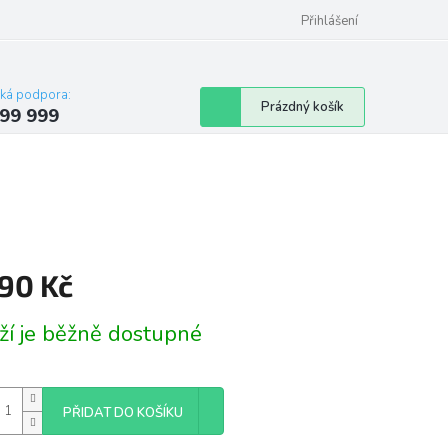
Přihlášení
cká podpora:
Nákupní
Prázdný košík
99 999
košík
290 Kč
á
ží je běžně dostupné
PŘIDAT DO KOŠÍKU