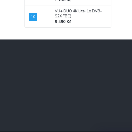
VU+ DUO 4K Lite (1x DVB-
S2X FBC)
9 490 Kč
Z
á
p
a
t
í