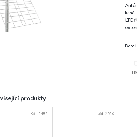
Antén
kanál
LTE f
extern
Detail
TI
visející produkty
Kód:
2489
Kód:
2090