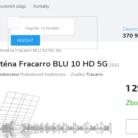
osobních údajů
Kontakty
Zákazni
370 9
HLEDAT
Anténa Fracarro BLU 10 HD 5G
téna Fracarro BLU 10 HD 5G
2510
ěrné
odnoceno
Podrobnosti hodnocení
Značka:
Fracarro
ocení
1 
ktu
Měrn
Zbo
cena:
iček.