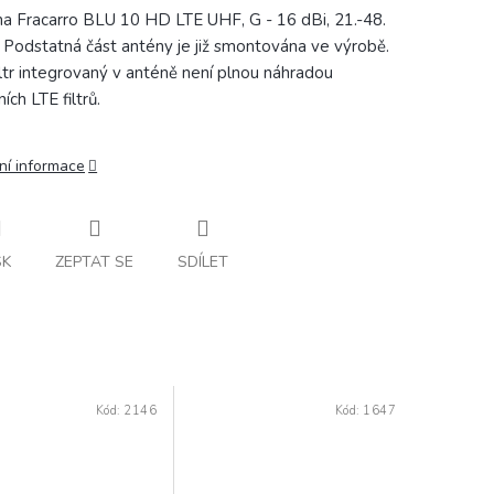
a Fracarro BLU 10 HD LTE UHF, G - 16 dBi, 21.-48.
. Podstatná část antény je již smontována ve výrobě.
iltr integrovaný v anténě není plnou náhradou
ích LTE filtrů.
ní informace
SK
ZEPTAT SE
SDÍLET
Kód:
2146
Kód:
1647