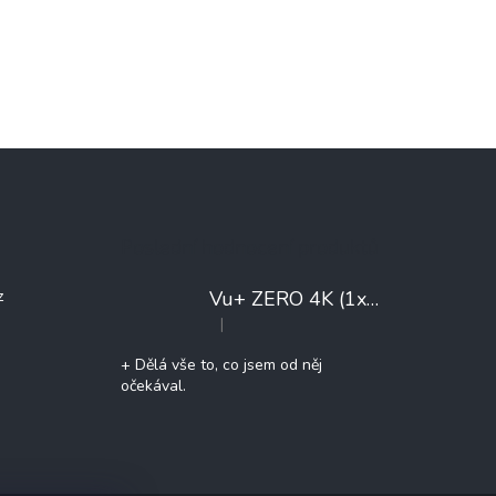
Poslední hodnocení produktů
Vu+ ZERO 4K (1x DVB-T2/C)
+ 
z
|
Hodnocení produktu je 5 z 5 hvězdiček.
+ Dělá vše to, co jsem od něj
očekával.