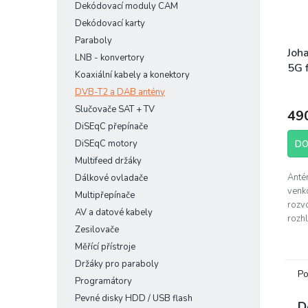
Dekódovací moduly CAM
Dekódovací karty
Paraboly
Joh
LNB - konvertory
5G f
Koaxiální kabely a konektory
DVB-T2 a DAB antény
Slučovače SAT + TV
49
DiSEqC přepínače
DiSEqC motory
DO
Multifeed držáky
Antén
Dálkové ovladače
venko
Multipřepínače
rozvo
AV a datové kabely
rozh
Zesilovače
potl
mobi
Měřící přístroje
5G a 
Držáky pro paraboly
Po
Programátory
Pevné disky HDD / USB flash
D