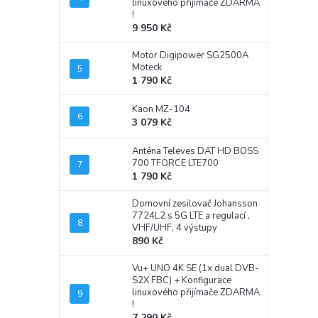
linuxového přijímače ZDARMA
!
9 950 Kč
Motor Digipower SG2500A
Moteck
1 790 Kč
Kaon MZ-104
3 079 Kč
Anténa Televes DAT HD BOSS
700 TFORCE LTE700
1 790 Kč
Domovní zesilovač Johansson
7724L2 s 5G LTE a regulací ,
VHF/UHF, 4 výstupy
890 Kč
Vu+ UNO 4K SE (1x dual DVB-
S2X FBC)
+ Konfigurace
linuxového přijímače ZDARMA
!
7 290 Kč