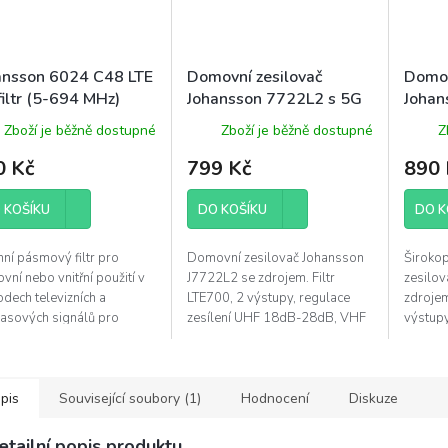
ansson 6024 C48 LTE
Domovní zesilovač
Domov
iltr (5-694 MHz)
Johansson 7722L2 s 5G
Johan
LTE a regulací ,
LTE a 
Zboží je běžně dostupné
Zboží je běžně dostupné
Z
VHF/UHF, 2 výstupy
VHF/U
0 Kč
799 Kč
890 
 KOŠÍKU
DO KOŠÍKU
DO K
ní pásmový filtr pro
Domovní zesilovač Johansson
Široko
vní nebo vnitřní použití v
J7722L2 se zdrojem. Filtr
zesilo
dech televizních a
LTE700, 2 výstupy, regulace
zdrojem
lasových signálů pro
zesílení UHF 18dB-28dB, VHF
výstupy
ačení rušení způsobeného
15dB-30dB. Napájení
rodinný
lním internetem v pásmech
předzesilovače 24V.
bytovýc
LTE s...
rozsah 
pis
Související soubory (1)
Hodnocení
Diskuze
etailní popis produktu