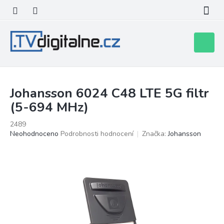
Přejít
na
obsah
Nákupní
košík
Johansson 6024 C48 LTE 5G filtr
(5-694 MHz)
2489
Průměrné
Neohodnoceno
Podrobnosti hodnocení
Značka:
Johansson
hodnocení
produktu
je
0,0
z
5
hvězdiček.