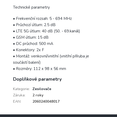
Technické parametry
• Frekvenční rozsah: 5 - 694 MHz
• Průchozí útlum: 2.5 dB
• LTE 5G útlum: 40 dB (50. - 69.kanál)
• GSM útlum: 15 dB
• DC průchod: 500 mA
• Konektory: 2x F
• Montáž: venkovní/vnitřní (vnitřní příruba je
součástí balení)
• Rozměry: 112 x 98 x 56 mm
Doplňkové parametry
Kategorie
:
Zesilovače
Záruka
:
2 roky
EAN
:
2060240048017