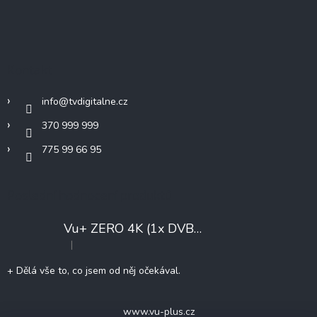
Z
á
p
a
t
Kontakt
í
info
@
tvdigitalne.cz
370 999 999
775 99 66 95
Poslední hodnocení produktů
Vu+ ZERO 4K (1x DVB-T2/C)
+ Konfigurace
|
Hodnocení produktu je 5 z 5 hvězdiček.
+ Dělá vše to, co jsem od něj očekával.
www.vu-plus.cz