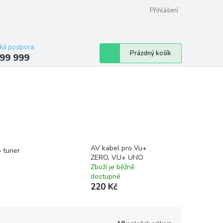
Přihlášení
cká podpora:
Nákupní
Prázdný košík
99 999
košík
AV kabel pro Vu+
 tuner
ZERO, VU+ UNO
Zboží je běžně
dostupné
220 Kč