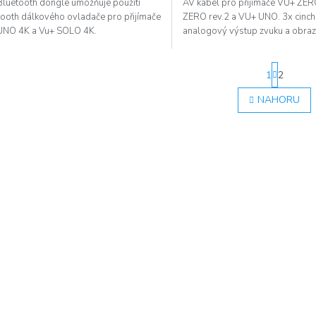
Bluetooth dongle umožňuje použití
AV kabel pro přijímače VU+ ZE
tooth dálkového ovladače pro přijímače
ZERO rev.2 a VU+ UNO. 3x cinc
UNO 4K a Vu+ SOLO 4K.
analogový výstup zvuku a obraz
S
1
2
t
r
O
NAHORU
á
v
n
l
k
á
o
d
v
a
á
c
n
í
í
p
r
v
k
y
v
ý
p
i