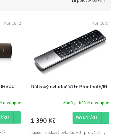
18
položek celkem
Kód:
1872
Kód:
1807
+ IR300
Dálkový ovladač VU+ Bluetooth/IR
ně dostupné
Zboží je běžně dostupné
ŠÍKU
DO KOŠÍKU
1 390 Kč
+ IR
Luxusní dálkový ovladač VU+ pro všechny