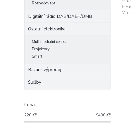
Vu+ 
Rozbočovače
bleu
Vu+ 
Digitální rádio DAB/DAB+/DMB
Ostatní elektronika
Multimediální centra
Projektory
Smart
Bazar - výprodej
Služby
Cena
220
Kč
9490
Kč