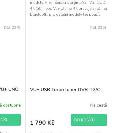
modely. V kombinaci s přijímačem Vu+ DUO
4K (SE) nebo Vu+ Ultimo 4K pracuje v režimu
Bluetooth, pro ostatní modely lze použít
jako...
Kód:
2279
Kód:
2303
 VU+ UNO
VU+ USB Turbo tuner DVB-T2/C
ně dostupné
Na cestě
ŠÍKU
DO KOŠÍKU
1 790 Kč