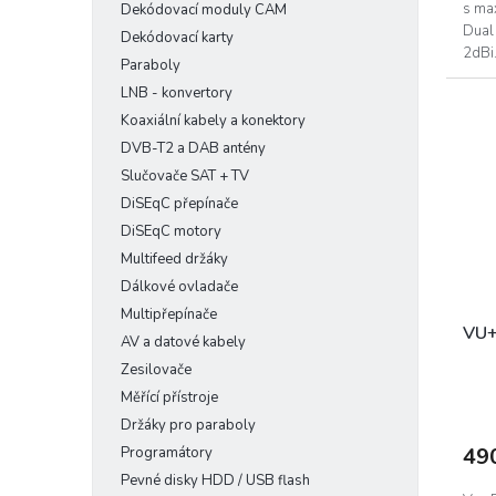
s ma
Dekódovací moduly CAM
Dual
Dekódovací karty
2dBi
Paraboly
LNB - konvertory
Koaxiální kabely a konektory
DVB-T2 a DAB antény
Slučovače SAT + TV
DiSEqC přepínače
DiSEqC motory
Multifeed držáky
Dálkové ovladače
Multipřepínače
VU+
AV a datové kabely
Zesilovače
Měřící přístroje
Držáky pro paraboly
49
Programátory
Pevné disky HDD / USB flash