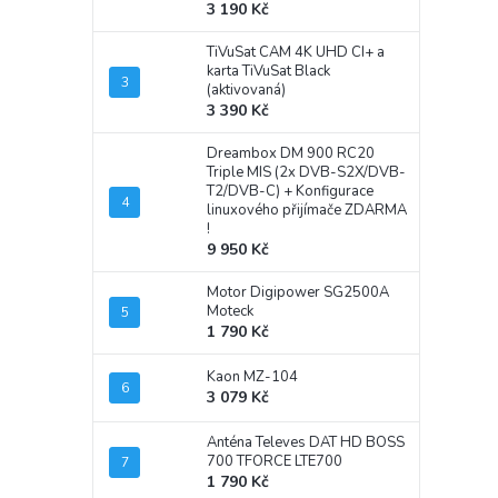
3 190 Kč
TiVuSat CAM 4K UHD CI+ a
karta TiVuSat Black
(aktivovaná)
3 390 Kč
Dreambox DM 900 RC20
Triple MIS (2x DVB-S2X/DVB-
T2/DVB-C)
+ Konfigurace
linuxového přijímače ZDARMA
!
9 950 Kč
Motor Digipower SG2500A
Moteck
1 790 Kč
Kaon MZ-104
3 079 Kč
Anténa Televes DAT HD BOSS
700 TFORCE LTE700
1 790 Kč