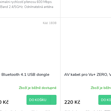
ximalni rychlostí přenosu 600 Mbps.
 Band 2.4/5GHz. Odnímatelná anténa
.
Kód:
1838
 Bluetooth 4.1 USB dongle
AV kabel pro Vu+ ZERO,
Zboží je běžně dostupné
Zboží je běž
DO KOŠÍKU
DO KO
0 Kč
220 Kč