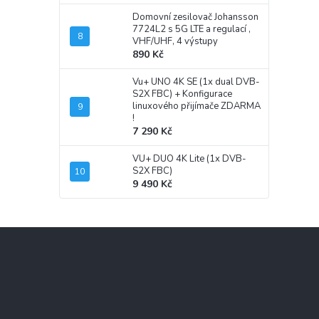
Domovní zesilovač Johansson
7724L2 s 5G LTE a regulací ,
VHF/UHF, 4 výstupy
890 Kč
Vu+ UNO 4K SE (1x dual DVB-
S2X FBC)
+ Konfigurace
linuxového přijímače ZDARMA
!
7 290 Kč
VU+ DUO 4K Lite (1x DVB-
S2X FBC)
9 490 Kč
Z
á
p
a
t
í