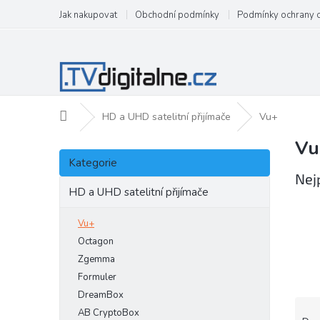
Přejít
Jak nakupovat
Obchodní podmínky
Podmínky ochrany 
na
obsah
Domů
HD a UHD satelitní přijímače
Vu+
Vu
P
Přeskočit
o
Kategorie
kategorie
s
Nej
t
HD a UHD satelitní přijímače
r
a
Vu+
n
Octagon
n
Zgemma
í
Formuler
p
DreamBox
a
Ř
AB CryptoBox
n