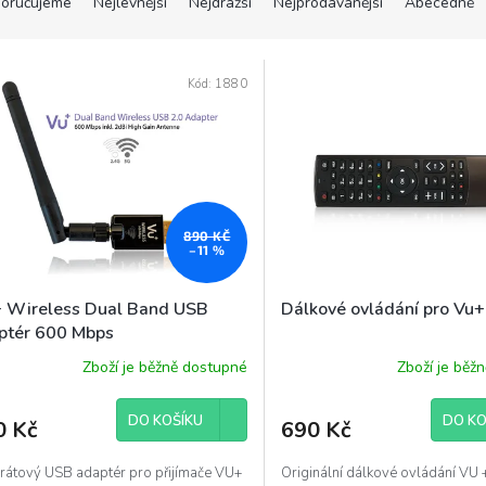
oručujeme
Nejlevnější
Nejdražší
Nejprodávanější
Abecedně
Kód:
1880
890 KČ
–11 %
 Wireless Dual Band USB
Dálkové ovládání pro Vu
ptér 600 Mbps
Zboží je běžně dostupné
Zboží je běž
DO KOŠÍKU
DO KO
0 Kč
690 Kč
rátový USB adaptér pro přijímače VU+
Originální dálkové ovládání VU 