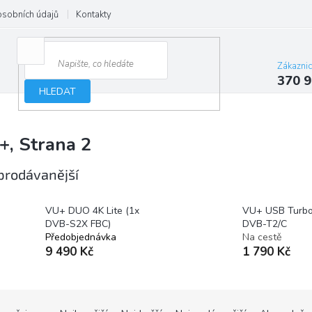
osobních údajů
Kontakty
Zákazni
370 9
HLEDAT
+
, Strana 2
prodávanější
VU+ DUO 4K Lite (1x
VU+ USB Turbo
DVB-S2X FBC)
DVB-T2/C
Předobjednávka
Na cestě
9 490 Kč
1 790 Kč