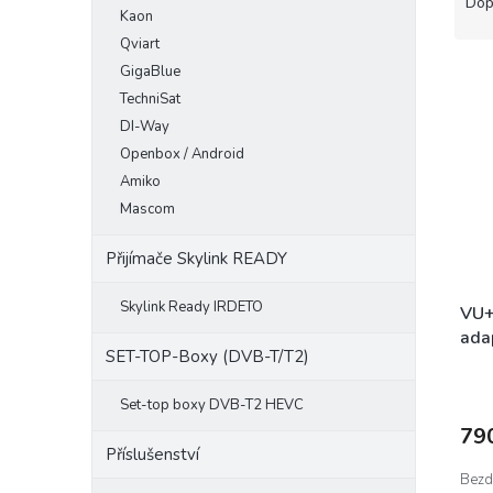
a
Dop
Kaon
e
z
l
Qviart
e
V
n
GigaBlue
ý
í
TechniSat
p
p
DI-Way
i
r
Openbox / Android
s
o
Amiko
p
d
Mascom
r
u
o
k
Přijímače Skylink READY
d
t
u
ů
Skylink Ready IRDETO
k
VU+
t
ada
SET-TOP-Boxy (DVB-T/T2)
ů
Set-top boxy DVB-T2 HEVC
79
Příslušenství
Bezd