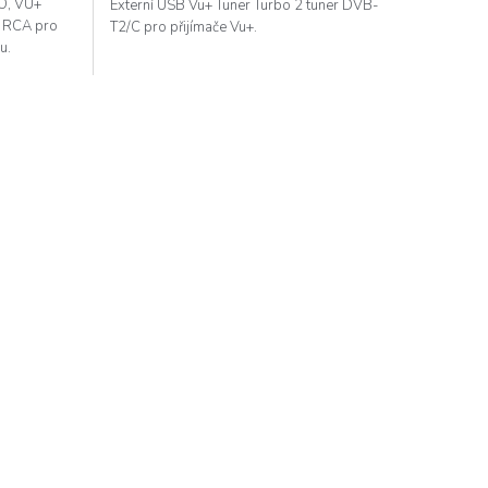
RO, VU+
Externí USB Vu+ Tuner Turbo 2 tuner DVB-
h RCA pro
T2/C pro přijímače Vu+.
u.