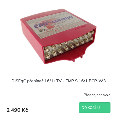
ý
r
p
o
i
d
s
u
p
k
r
t
o
ů
d
u
k
t
ů
DiSEqC přepínač 16/1+TV - EMP S 16/1 PCP-W3
Předobjednávka
DO KOŠÍKU
2 490 Kč