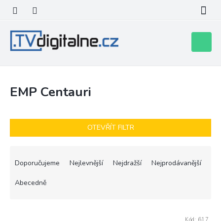
Přejít
na
obsah
Nákupní
košík
EMP Centauri
OTEVŘÍT FILTR
Ř
a
Doporučujeme
Nejlevnější
Nejdražší
Nejprodávanější
z
e
Abecedně
n
í
V
p
Kód:
617